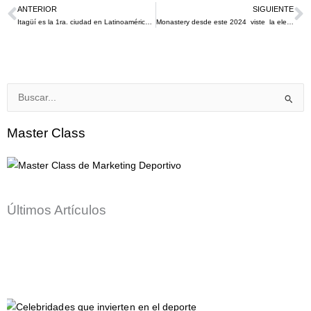
ANTERIOR
SIGUIENTE
Ant
S
Itagüí es la 1ra. ciudad en Latinoamérica donde Alexia Putellas lanza su fundación Eleven Academy
Monastery desde este 2024 viste la elegancia de la Selección Colombia
Buscar
por:
Master Class
Últimos Artículos