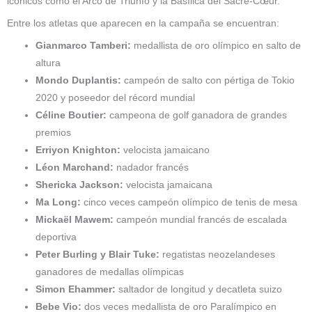
icónicos como el Arco de Triunfo y la Basílica del Sacré-Cœur.
Entre los atletas que aparecen en la campaña se encuentran:
Gianmarco Tamberi:
medallista de oro olímpico en salto de
altura
Mondo Duplantis:
campeón de salto con pértiga de Tokio
2020 y poseedor del récord mundial
Céline Boutier:
campeona de golf ganadora de grandes
premios
Erriyon Knighton:
velocista jamaicano
Léon Marchand:
nadador francés
Shericka Jackson:
velocista jamaicana
Ma Long:
cinco veces campeón olímpico de tenis de mesa
Mickaël Mawem:
campeón mundial francés de escalada
deportiva
Peter Burling y Blair Tuke:
regatistas neozelandeses
ganadores de medallas olímpicas
Simon Ehammer:
saltador de longitud y decatleta suizo
Bebe Vio:
dos veces medallista de oro Paralímpico en