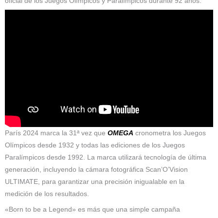
oficial de los Juegos Olímpicos y Paralímpicos durante 92 años.
París 2024 marca la 31ª vez que
OMEGA
cronometra los Juegos
Olímpicos desde 1932 y todas las ediciones de los Juegos
Paralímpicos desde 1992. La marca utilizará tecnología de última
generación, incluyendo la cámara fotográfica Scan’O’Vision
ULTIMATE, para garantizar una precisión inigualable en la
medición de los resultados.
«Born to be a Legend» es más que una simple campaña