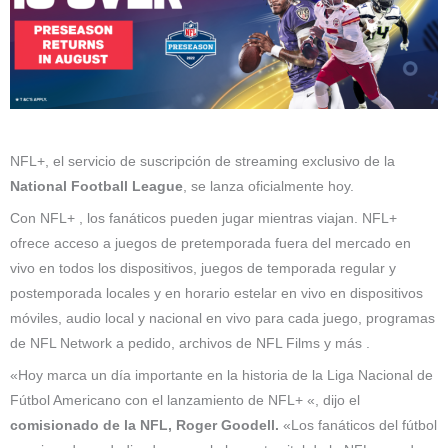
NFL+, el servicio de suscripción de streaming exclusivo de la
National Football League
, se lanza oficialmente hoy.
Con NFL+ , los fanáticos pueden jugar mientras viajan. NFL+
ofrece acceso a juegos de pretemporada fuera del mercado en
vivo en todos los dispositivos, juegos de temporada regular y
postemporada locales y en horario estelar en vivo en dispositivos
móviles, audio local y nacional en vivo para cada juego, programas
de NFL Network a pedido, archivos de NFL Films y más .
«Hoy marca un día importante en la historia de la Liga Nacional de
Fútbol Americano con el lanzamiento de NFL+ «, dijo el
comisionado de la NFL, Roger Goodell.
«Los fanáticos del fútbol