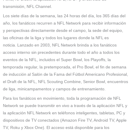
transmisión, NFL Channel.
Los siete días de la semana, las 24 horas del día, los 365 días del
año, los fanáticos recurren a NFL Network para recibir información
y perspectivas directamente desde el campo, la sede del equipo,
las oficinas de la liga y todos los lugares donde la NFL es
noticia. Lanzado en 2003, NFL Network brinda a los fanáticos
acceso interno sin precedentes durante todo el año a todos los
eventos de la NFL, incluidos el Super Bowl, los Playoffs, la
temporada regular, la pretemporada, el Pro Bowl, el fin de semana
de inducción al Salón de la Fama del Fútbol Americano Profesional,
el Draft de la NFL, NFL Scouting Combine, Senior Bowl, encuentros
de liga, minicampamentos y campos de entrenamiento.
Para los fanáticos en movimiento, toda la programación de NFL
Network se puede transmitir en vivo a través de la aplicación NFL y
la aplicación NFL Network en teléfonos inteligentes, tabletas, PC y
dispositivos de TV conectados (Amazon Fire TV, Android TV, Apple
TV, Roku y Xbox One). El acceso está disponible para los