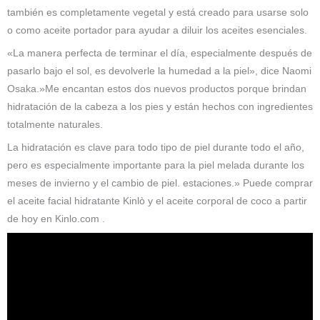
también es completamente vegetal y está creado para usarse solo
o como aceite portador para ayudar a diluir los aceites esenciales.
«La manera perfecta de terminar el día, especialmente después de
pasarlo bajo el sol, es devolverle la humedad a la piel», dice Naomi
Osaka.»Me encantan estos dos nuevos productos porque brindan
hidratación de la cabeza a los pies y están hechos con ingredientes
totalmente naturales.
La hidratación es clave para todo tipo de piel durante todo el año,
pero es especialmente importante para la piel melada durante los
meses de invierno y el cambio de piel. estaciones.» Puede comprar
el aceite facial hidratante Kinlò y el aceite corporal de coco a partir
de hoy en Kinlo.com .