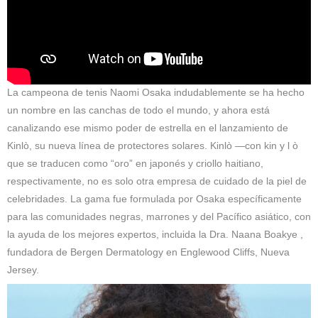
La campeona de tenis Naomi Osaka indudablemente se ha hecho
un nombre en las canchas de todo el mundo, y ahora está
canalizando ese mismo poder de estrella en el lanzamiento de
Kinlò, su nueva línea de protectores solares. Kinlò —con kin y l ò
que se traducen como “oro” en japonés y criollo haitiano,
respectivamente, no es solo otra empresa de cuidado de la piel de
celebridades. La gama fue formulada por Osaka específicamente
para las comunidades negras, marrones y del Pacífico asiático, con
la ayuda de los mejores expertos, incluida la Dra. Naana Boakye ,
fundadora de Bergen Dermatology en Englewood Cliffs, Nueva
Jersey.