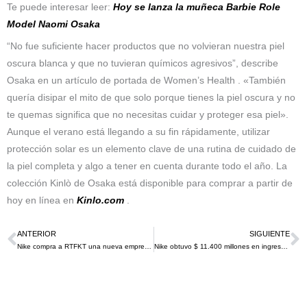
Te puede interesar leer:
Hoy se lanza la muñeca Barbie Role
Model Naomi Osaka
“No fue suficiente hacer productos que no volvieran nuestra piel
oscura blanca y que no tuvieran químicos agresivos”, describe
Osaka en un artículo de portada de Women’s Health . «También
quería disipar el mito de que solo porque tienes la piel oscura y no
te quemas significa que no necesitas cuidar y proteger esa piel».
Aunque el verano está llegando a su fin rápidamente, utilizar
protección solar es un elemento clave de una rutina de cuidado de
la piel completa y algo a tener en cuenta durante todo el año. La
colección Kinlò de Osaka está disponible para comprar a partir de
hoy en línea en
Kinlo.com
.
ANTERIOR
SIGUIENTE
Ant
S
Nike compra a RTFKT una nueva empresa de NFT para dar impulso a su metaverso
Nike obtuvo $ 11.400 millones en ingresos en el segundo trimestre de 2021