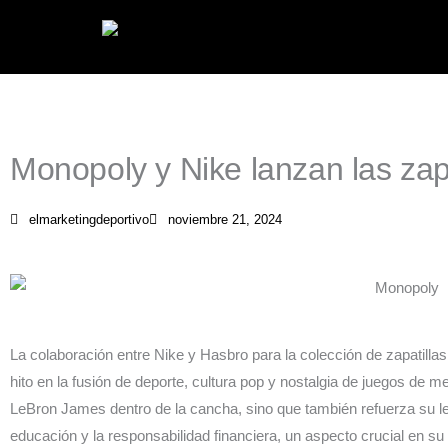
Ir
al
contenido
Monopoly y Nike lanzan las zap
elmarketingdeportivo
noviembre 21, 2024
La colaboración entre Nike y Hasbro para la colección de zapatill
hito en la fusión de deporte, cultura pop y nostalgia de juegos de m
LeBron James dentro de la cancha, sino que también refuerza su le
educación y la responsabilidad financiera, un aspecto crucial en su 