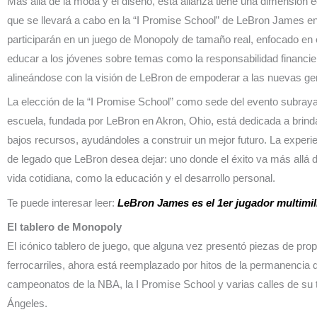
Más allá de la moda y el diseño, esta alianza tiene una dimensión e
que se llevará a cabo en la “I Promise School” de LeBron James e
participarán en un juego de Monopoly de tamaño real, enfocado en e
educar a los jóvenes sobre temas como la responsabilidad financiera
alineándose con la visión de LeBron de empoderar a las nuevas ge
La elección de la “I Promise School” como sede del evento subra
escuela, fundada por LeBron en Akron, Ohio, está dedicada a brin
bajos recursos, ayudándoles a construir un mejor futuro. La experi
de legado que LeBron desea dejar: uno donde el éxito va más allá d
vida cotidiana, como la educación y el desarrollo personal.
Te puede interesar leer:
LeBron James es el 1er jugador multimil
El tablero de Monopoly
El icónico tablero de juego, que alguna vez presentó piezas de pr
ferrocarriles, ahora está reemplazado por hitos de la permanencia 
campeonatos de la NBA, la I Promise School y varias calles de su 
Ángeles.