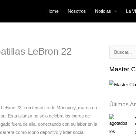
Home
Nosotros
Noticias
La Vi
atillas LeBron 22
Buscar
por:
Master C
Últimos Ar
as LeBron 22, con temática de Monopoly, marca un
esa. Esta alianza no solo celebra los logros de
gado fuera de ella, conectando con su labor en la
carrera como ícono deportivo y líder social.