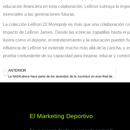
educación financiera en esta colaboración, LeBron subraya la impor
esenciales a las generaciones futuras.
La colección LeBron 22 Monopoly es más que una colaboración come
impacto de LeBron James. Desde las icónicas zapatillas hasta el j
ilustra cómo el deporte, el entretenimiento y la educación pueden f
influencia de LeBron se extiende mucho más allá de la cancha, y 
prueba contundente de su capacidad para inspirar, educar y conec
ANTERIOR
Ant
La NASA ahora hace parte de los atuendos de la Juventus en este final de 2024
El Marketing Deportivo