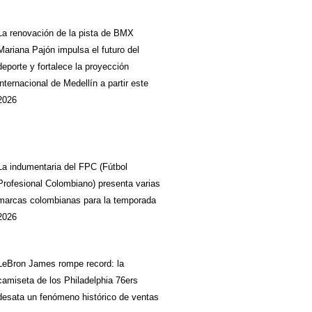
La renovación de la pista de BMX
Mariana Pajón impulsa el futuro del
deporte y fortalece la proyección
internacional de Medellín a partir este
2026
La indumentaria del FPC (Fútbol
Profesional Colombiano) presenta varias
marcas colombianas para la temporada
2026
LeBron James rompe record: la
camiseta de los Philadelphia 76ers
desata un fenómeno histórico de ventas