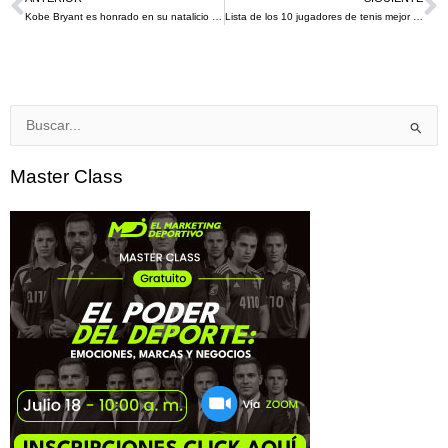
Ant
S
Kobe Bryant es honrado en su natalicio por los Lakers y UCLA Health donde obsequian souvenirs a los recién nacidos
Lista de los 10 jugadores de tenis mejor pagados en el 2021 según la Revista Forbes
Buscar
por:
Master Class