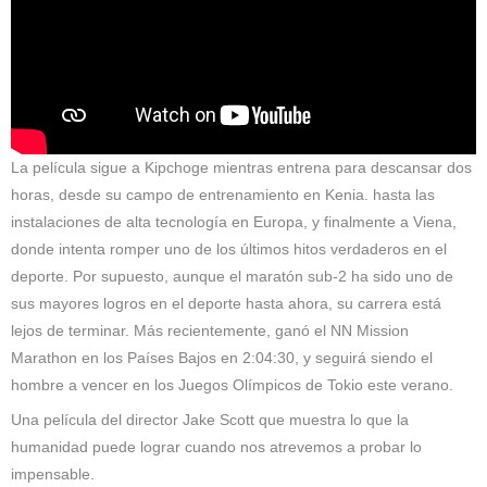
La película sigue a Kipchoge mientras entrena para descansar dos
horas, desde su campo de entrenamiento en Kenia. hasta las
instalaciones de alta tecnología en Europa, y finalmente a Viena,
donde intenta romper uno de los últimos hitos verdaderos en el
deporte. Por supuesto, aunque el maratón sub-2 ha sido uno de
sus mayores logros en el deporte hasta ahora, su carrera está
lejos de terminar. Más recientemente, ganó el NN Mission
Marathon en los Países Bajos en 2:04:30, y seguirá siendo el
hombre a vencer en los Juegos Olímpicos de Tokio este verano.
Una película del director Jake Scott que muestra lo que la
humanidad puede lograr cuando nos atrevemos a probar lo
impensable.