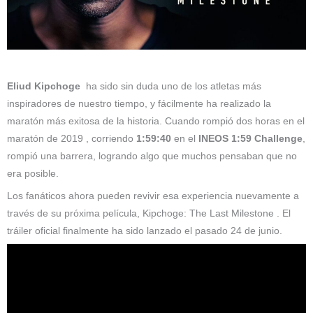
Eliud Kipchoge
ha sido sin duda uno de los atletas más
inspiradores de nuestro tiempo, y fácilmente ha realizado la
maratón más exitosa de la historia. Cuando rompió dos horas en el
maratón de 2019 , corriendo
1:59:40
en el
INEOS 1:59 Challenge
,
rompió una barrera, logrando algo que muchos pensaban que no
era posible.
Los fanáticos ahora pueden revivir esa experiencia nuevamente a
través de su próxima película, Kipchoge: The Last Milestone . El
tráiler oficial finalmente ha sido lanzado el pasado 24 de junio.