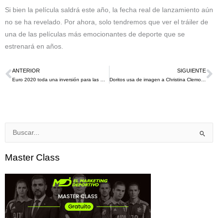
Si bien la película saldrá este año, la fecha real de lanzamiento aún
no se ha revelado. Por ahora, solo tendremos que ver el tráiler de
una de las películas más emocionantes de deporte que se
estrenará en años.
ANTERIOR
SIGUIENTE
Ant
S
Euro 2020 toda una inversión para las marcas que proveen la indumentaria de las selecciones participantes
Doritos usa de imagen a Christina Clemons en su bolsa después de usar aretes Cool Ranch en las pruebas olímpicas
Buscar
por:
Master Class