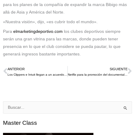
para los planes de la compañía de expandir la marca Bibigo más
allá de Asia y América del Norte.
«Nuestra visión», dijo, «es cubrir todo el mundo».
Para
elmarketingdeportivo.com
los clubes deportivos siempre
serán una gran vitrina para las marcas, donde pueden tener
presencia en lo que el club considere se pueda pautar, lo que
generará ingresos bastante importantes.
ANTERIOR
SIGUIENTE
Ant
S
Los Clippers e Intuit llegan a un acuerdo de más de 500 millones de dólares por el nombre del nuevo estadio «Intuit Dome»
Netflix para la promoción del documental de la leyenda de la F1 Schumacher utiliza publicidad de alto impacto en un mural
Buscar
por:
Master Class