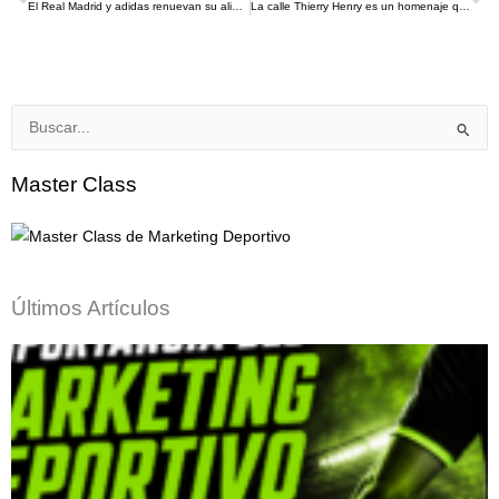
Ant
S
El Real Madrid y adidas renuevan su alianza hasta el 2034
La calle Thierry Henry es un homenaje que une el legado del fútbol con la Copa Mundial de la FIFA 2026
Buscar
por:
Master Class
Últimos Artículos