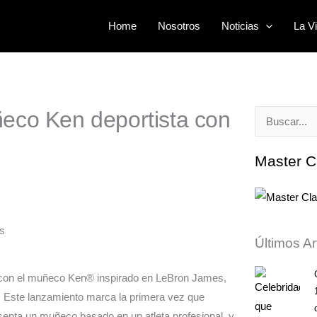
Home
Nosotros
Noticias
La Vi
eco Ken deportista con
Buscar
por:
Master C
Últimos Ar
s con el muñeco Ken® inspirado en LeBron James,
. Este lanzamiento marca la primera vez que
senta un muñeco basado en un atleta profesional, y