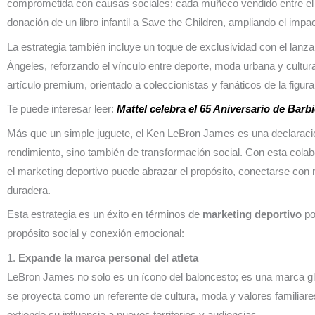
comprometida con causas sociales: cada muñeco vendido entre el 14
donación de un libro infantil a Save the Children, ampliando el imp
La estrategia también incluye un toque de exclusividad con el la
Ángeles, reforzando el vínculo entre deporte, moda urbana y cultu
artículo premium, orientado a coleccionistas y fanáticos de la figu
Te puede interesar leer:
Mattel celebra el 65 Aniversario de Barb
Más que un simple juguete, el Ken LeBron James es una declaración
rendimiento, sino también de transformación social. Con esta col
el marketing deportivo puede abrazar el propósito, conectarse con n
duradera.
Esta estrategia es un éxito en términos de
marketing deportivo
po
propósito social y conexión emocional:
1.
Expande la marca personal del atleta
LeBron James no solo es un ícono del baloncesto; es una marca gl
se proyecta como un referente de cultura, moda y valores familiar
extiende su influencia a nuevos territorios y audiencias.