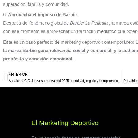
superación, familia y comunidad.
6.
Aprovecha el impulso de Barbie
Después del fenómeno global de
Barbie: La Película
, la marca está
con ese momento es aprovechar un trampolín mediático que potencia 
Este es un caso perfecto de marketing deportivo contemporáneo:
L
la marca Barbie gana relevancia social y comercial, y la audie
propósito y conexión emocional
.
ANTERIOR
Ant
Andalucía C.D. lanza su nueva piel 2025: identidad, orgullo y compromiso social
El Marketing Deportivo