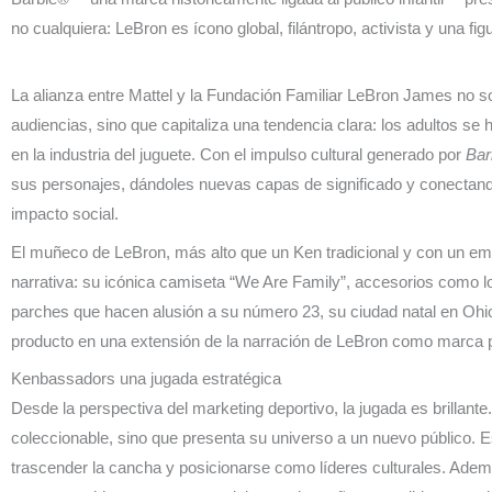
no cualquiera: LeBron es ícono global, filántropo, activista y una 
La alianza entre Mattel y la Fundación Familiar LeBron James no so
audiencias, sino que capitaliza una tendencia clara: los adultos s
en la industria del juguete. Con el impulso cultural generado por
Bar
sus personajes, dándoles nuevas capas de significado y conectand
impacto social.
El muñeco de LeBron, más alto que un Ken tradicional y con un e
narrativa: su icónica camiseta “We Are Family”, accesorios como lo
parches que hacen alusión a su número 23, su ciudad natal en Ohio y
producto en una extensión de la narración de LeBron como marca 
Kenbassadors una jugada estratégica
Desde la perspectiva del marketing deportivo, la jugada es brillant
coleccionable, sino que presenta su universo a un nuevo público. E
trascender la cancha y posicionarse como líderes culturales. Ade