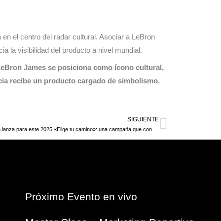
 en el centro del radar cultural. Asociar a LeBron
la visibilidad del producto a nivel mundial.
eBron James se posiciona como ícono cultural,
ncia recibe un producto cargado de simbolismo,
SIGUIENTE
Siguiente
Decathlon lanza para este 2025 «Elige tu camino»: una campaña que conecta desde el propósito, no desde el producto
Próximo Evento en vivo