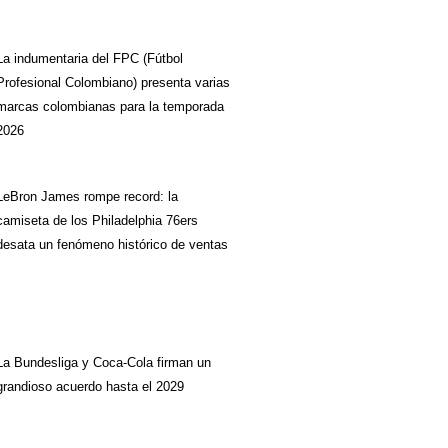
La indumentaria del FPC (Fútbol
Profesional Colombiano) presenta varias
marcas colombianas para la temporada
2026
LeBron James rompe record: la
camiseta de los Philadelphia 76ers
desata un fenómeno histórico de ventas
La Bundesliga y Coca-Cola firman un
grandioso acuerdo hasta el 2029