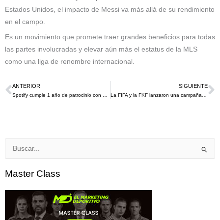
Estados Unidos, el impacto de Messi va más allá de su rendimiento
en el campo.
Es un movimiento que promete traer grandes beneficios para todas
las partes involucradas y elevar aún más el estatus de la MLS
como una liga de renombre internacional.
ANTERIOR
SIGUIENTE
Ant
S
Spotify cumple 1 año de patrocinio con el FC Barcelona, estas son algunas estrategias de éxito que han realizado
La FIFA y la FKF lanzaron una campaña de promoción del Fútbol Femenino en Kenia para este 2023
Buscar
por:
Master Class