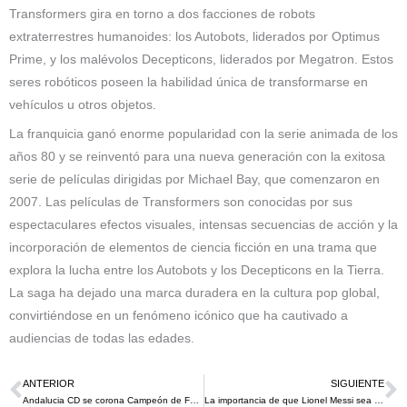
Transformers gira en torno a dos facciones de robots
extraterrestres humanoides: los Autobots, liderados por Optimus
Prime, y los malévolos Decepticons, liderados por Megatron. Estos
seres robóticos poseen la habilidad única de transformarse en
vehículos u otros objetos.
La franquicia ganó enorme popularidad con la serie animada de los
años 80 y se reinventó para una nueva generación con la exitosa
serie de películas dirigidas por Michael Bay, que comenzaron en
2007. Las películas de Transformers son conocidas por sus
espectaculares efectos visuales, intensas secuencias de acción y la
incorporación de elementos de ciencia ficción en una trama que
explora la lucha entre los Autobots y los Decepticons en la Tierra.
La saga ha dejado una marca duradera en la cultura pop global,
convirtiéndose en un fenómeno icónico que ha cautivado a
audiencias de todas las edades.
ANTERIOR
SIGUIENTE
Ant
S
Andalucia CD se corona Campeón de Fútbol Sala en los Juegos Deportivos Ciudad de Medellín 2023
La importancia de que Lionel Messi sea considerado el Atleta del año por la Revista Time en este año 2023 ￼