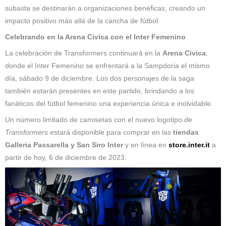
subasta se destinarán a organizaciones benéficas, creando un
impacto positivo más allá de la cancha de fútbol.
Celebrando en la Arena Civica con el Inter Femenino
La celebración de Transformers continuará en la
Arena Civica
,
donde el Inter Femenino se enfrentará a la Sampdoria el mismo
día, sábado 9 de diciembre. Los dos personajes de la saga
también estarán presentes en este partido, brindando a los
fanáticos del fútbol femenino una experiencia única e inolvidable.
Un número limitado de camisetas con el nuevo logotipo
de
Transformers
estará disponible para comprar en las
tiendas
Galleria Passarella y San Siro Inter
y en línea en
store.inter.it
a
partir de hoy, 6 de diciembre de 2023.