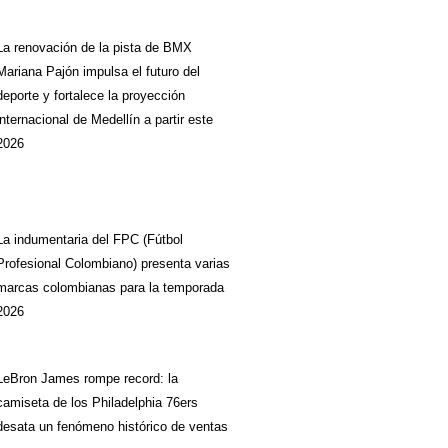
La renovación de la pista de BMX
Mariana Pajón impulsa el futuro del
deporte y fortalece la proyección
internacional de Medellín a partir este
2026
La indumentaria del FPC (Fútbol
Profesional Colombiano) presenta varias
marcas colombianas para la temporada
2026
LeBron James rompe record: la
camiseta de los Philadelphia 76ers
desata un fenómeno histórico de ventas