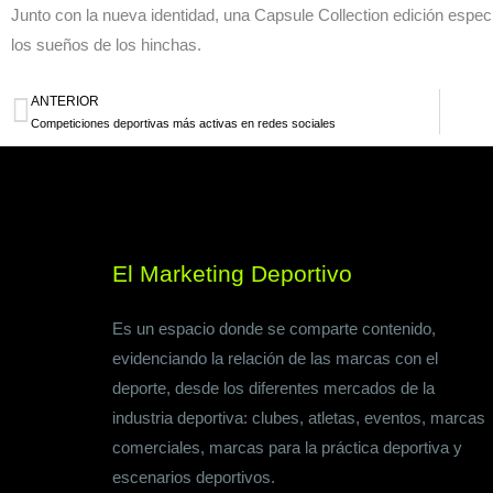
Junto con la nueva identidad, una Capsule Collection edición espec
los sueños de los hinchas.
ANTERIOR
Ant
Competiciones deportivas más activas en redes sociales
El Marketing Deportivo
Es un espacio donde se comparte contenido,
evidenciando la relación de las marcas con el
deporte, desde los diferentes mercados de la
industria deportiva: clubes, atletas, eventos, marcas
comerciales, marcas para la práctica deportiva y
escenarios deportivos.