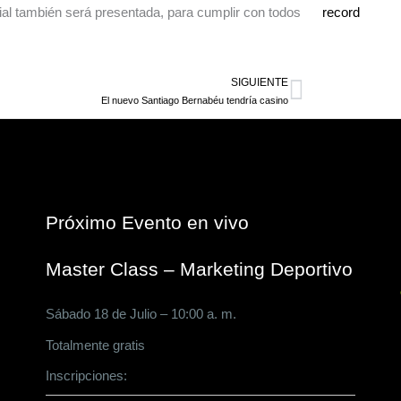
ial también será presentada, para cumplir con todos
SIGUIENTE
Siguiente
El nuevo Santiago Bernabéu tendría casino
Próximo Evento en vivo
Master Class – Marketing Deportivo
Sábado 18 de Julio – 10:00 a. m.
Totalmente gratis
Inscripciones:
CLICK AQUÍ