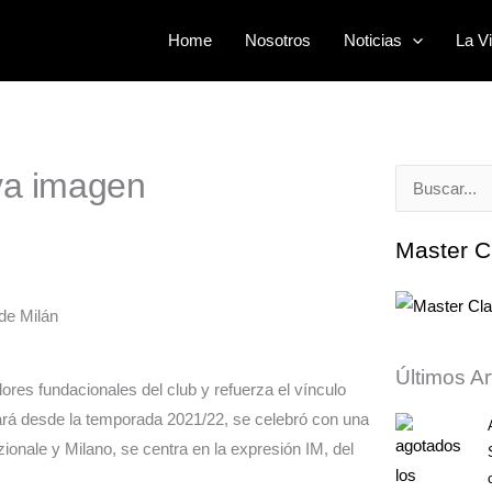
Home
Nosotros
Noticias
La Vi
eva imagen
Buscar
por:
Master C
Últimos Ar
lores fundacionales del club y refuerza el vínculo
izará desde la temporada 2021/22, se celebró con una
zionale y Milano, se centra en la expresión IM, del