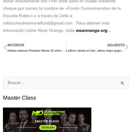
donar directamente con First State Bank of Uvalde mediante
cheque por correo (a nombre de «Fondo Conmemorativo de la
Escuela Robb») o a través de Zelle a
robbschoolmemorialfund@gmail.com . Para obtener más
información sobre Wear Orange, visite
wearorange.org .
ANTERIOR
SIGUIENTE
Ant
S
Adidas relanza Predator Mania 20 años después del gol Zidane en la final de UCL en el 2002
LeBron James el 2do. atleta mejor pago del mundo es ahora multimillonario según un análisis de Forbes
Buscar
por:
Master Class