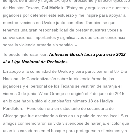
tiempos de triunfo y tragedia», dijo el presidente y director ejecutivo
de Houston Texans,
Cal McNair
. “Estoy muy orgulloso de nuestros
jugadores por defender este esfuerzo y me inspiré para apoyar a
nuestros vecinos en Uvalde junto con ellos. También sé que
tenemos una gran responsabilidad de prestar nuestras voces a
conversaciones importantes y significativas que crean conciencia
sobre la violencia armada sin sentido. «
Te puede interesar leer:
Anheuser-Busch lanza para este 2022
«La Liga Nacional de Reciclaje»
En apoyo a la comunidad de Uvalde y para participar en el 8.º Día
Nacional de Concientización sobre la Violencia Armada, los
jugadores y el personal de los Texans se vestirán de naranja el
viernes 3 de junio. Wear Orange se originó el 2 de junio de 2015,
en lo que habría sido el cumpleaños número 18 de Hadiya
Pendleton. . Pendleton era un estudiante de secundaria de
Chicago que fue asesinado a tiros en un patio de recreo local. Sus
amigos conmemoraron su vida vistiéndose de naranja, el color que
usan los cazadores en el bosque para protegerse a sí mismos y a