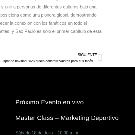
 y unir a personas de diferentes culturas bajo una
e posiciona como una pionera global, demostrando
ecer la conexión con los fanáticos en todo el
ntes, y Sao Paulo es solo el primer capítulo de esta
SIGUIENTE
Siguiente
LaLiga y su spot de navidad 2023 busca construir valores para sus fanáticos
Próximo Evento en vivo
Master Class – Marketing Deportivo
Sábado 18 de Julio – 10:00 a. m.