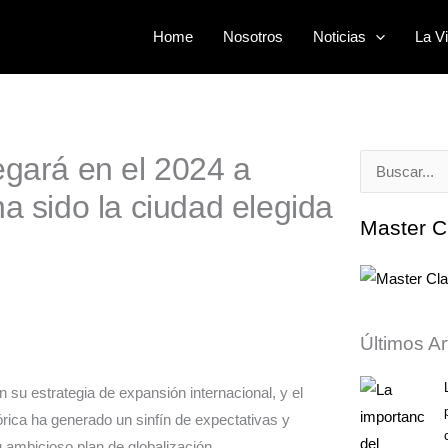
Home
Nosotros
Noticias
La Vi
egará en el 2024 a
Buscar
a sido la ciudad elegida
por:
Master C
Últimos Ar
 su estrategia de expansión internacional, y el
tórica ha generado un sinfín de expectativas y
u ambicioso plan de globalización.