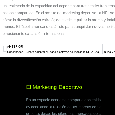
un testimonio de la capacidad del deporte para trascender fronteras
pasión compartida. En el ámbito del marketing deportivo, la NFL s
cómo la diversificación estratégica puede impulsar la marca y fortal
mundo. El fútbol americano está listo para conquistar nuevos horizo
emocionante expansión internacional.
ANTERIOR
Ant
Copenhagen FC para celebrar su paso a octavos de final de la UEFA Champions League regalo más de 30.000 cervezas en su estadio
El Marketing Deportivo
Es un espacio donde se comparte contenido,
evidenciando la relación de las marcas con el
deporte, desde los diferentes mercados de la