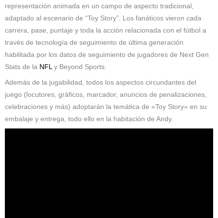
representación animada en un campo de aspecto tradicional,
adaptado al escenario de “Toy Story”. Los fanáticos vieron cada
carrera, pase, puntaje y toda la acción relacionada con el fútbol a
través de tecnología de seguimiento de última generación
habilitada por los datos de seguimiento de jugadores de Next Gen
Stats de la
NFL
y Beyond Sports.
Además de la jugabilidad, todos los aspectos circundantes del
juego (locutores, gráficos, marcador, anuncios de penalizaciones,
celebraciones y más) adoptarán la temática de «Toy Story» en su
embalaje y entrega, todo ello en la habitación de Andy.