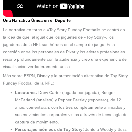
Una Narrativa Única en el Deporte
La narrativa en torno a «Toy Story Funday Football» se centró en
la idea de que, al igual que los juguetes de «Toy Story», los
jugadores de la NFL son héroes en el campo de juego. Esta
conexión entre los personajes de Pixar y los atletas profesionales
resonó profundamente con la audiencia y creó una experiencia de
visualización verdaderamente única.
Más sobre ESPN, Disney y la presentación alternativa de Toy Story
Funday Football de la NFL:
Locutores:
Drew Carter (jugada por jugada), Booger
McFarland (analista) y Pepper Persley (reportero), de 12
años, comentarán, con los tres completamente animados y
sus movimientos corporales vistos a través de tecnología de
captura de movimiento.
Personajes icónicos de Toy Story:
Junto a Woody y Buzz