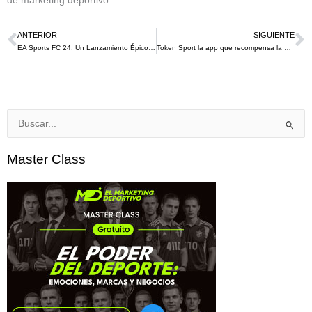
de marketing deportivo.
ANTERIOR
SIGUIENTE
Ant
S
EA Sports FC 24: Un Lanzamiento Épico que Combina Realidad y Pasión Futbolística
Token Sport la app que recompensa la pasión de los fanáticos del fútbol
Buscar
por:
Master Class