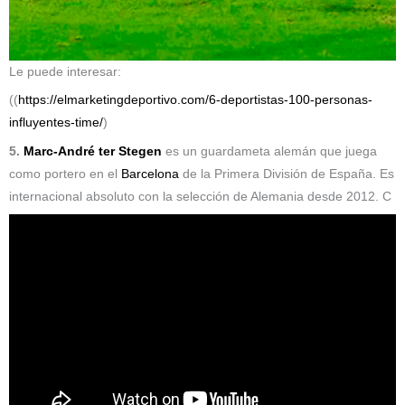
Le puede interesar:
((
https://elmarketingdeportivo.com/6-deportistas-100-personas-
influyentes-time/
)
5.
Marc-André ter Stegen
es un guardameta alemán que juega
como portero en el
Barcelona
de la Primera División de España. Es
internacional absoluto con la selección de Alemania desde 2012.​​​ C