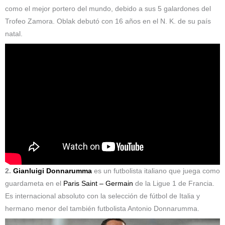
como el mejor portero del mundo, debido a sus 5 galardones del
Trofeo Zamora.​ Oblak debutó con 16 años en el N. K. de su país
natal.
2.
Gianluigi Donnarumma
es un futbolista italiano que juega como
guardameta en el
Paris Saint – Germain
de la Ligue 1 de Francia.
Es internacional absoluto con la selección de fútbol de Italia y
hermano menor del también futbolista Antonio Donnarumma.