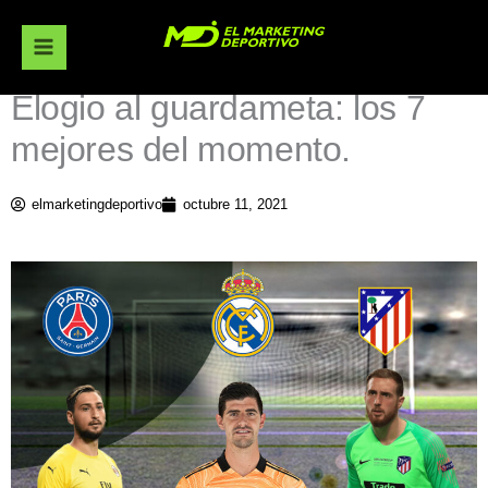
Ir
al
contenido
Elogio al guardameta: los 7
mejores del momento.
elmarketingdeportivo
octubre 11, 2021