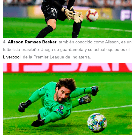
4.
Alisson Ramses Becker
, también conocido como Alisson, es un
futbolista brasileño. Juega de guardameta y su actual equipo es el
Liverpool
de la Premier League de Inglaterra.​