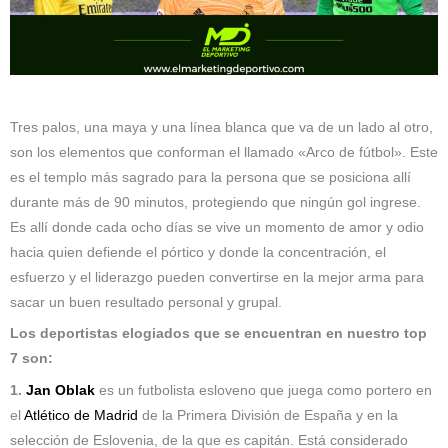
Tres palos, una maya y una línea blanca que va de un lado al otro,
son los elementos que conforman el llamado «Arco de fútbol». Este
es el templo más sagrado para la persona que se posiciona allí
durante más de 90 minutos, protegiendo que ningún gol ingrese.
Es allí donde cada ocho días se vive un momento de amor y odio
hacia quien defiende el pórtico y donde la concentración, el
esfuerzo y el liderazgo pueden convertirse en la mejor arma para
sacar un buen resultado personal y grupal.
Los
deportistas elogiados que se encuentran en nuestro top
7 son:
1.
Jan Oblak
es un futbolista esloveno que juega como portero en
el
Atlético de Madrid
de la Primera División de España y en la
selección de Eslovenia, de la que es capitán. Está considerado