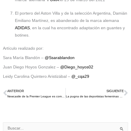
El portero del Aston Villa y de la selección Argentina, Damián
Emiliano Martínez, es abanderado de la marca alemana
ADIDAS
, en la cual ha encontrado adaptación en guantes y
botines.
Artículo realizado por:
Sara María Blandón –
@Ssarablandon
Juan Diego Hoyos Gonzalez –
@Diego_hoyos02
Leidy Carolina Quintero Aristizábal –
@_cqa29
ANTERIOR
SIGUIENTE
Ant
S
Newcastle de la Premier League es comprado por el fondo soberano saudí
La pugna de las deportistas femeninas contra sus marcas patrocinadoras.
Buscar