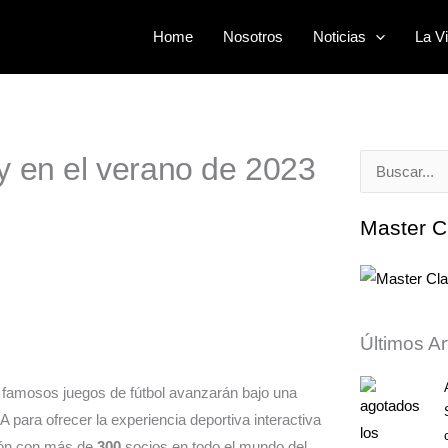
Home
Nosotros
Noticias
La Vi
y en el verano de 2023
Buscar
por:
Master C
Últimos Ar
famosos juegos de fútbol avanzarán bajo una
 para ofrecer la experiencia deportiva interactiva
ión con más de
300
socios en todo el mundo del