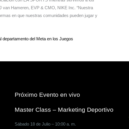
dijo DJ van Hameren, EVP & CMO, NIKE Inc. “Nuestra
ormas en que nuestras comunidades pueden jugar y
guiente
al departamento del Meta en los Juegos
Próximo Evento en vivo
Master Class – Marketing Deportivo
Sábado 18 de Julio – 10:00 a. m.