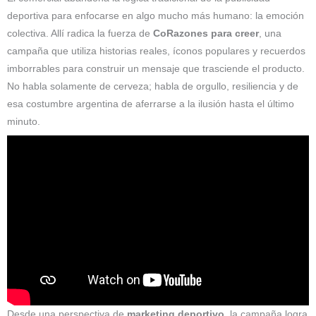
deportiva para enfocarse en algo mucho más humano: la emoción
colectiva. Allí radica la fuerza de
CoRazones para creer
, una
campaña que utiliza historias reales, íconos populares y recuerdos
imborrables para construir un mensaje que trasciende el producto.
No habla solamente de cerveza; habla de orgullo, resiliencia y de
esa costumbre argentina de aferrarse a la ilusión hasta el último
minuto.
Desde una perspectiva de
marketing deportivo
, la campaña logra