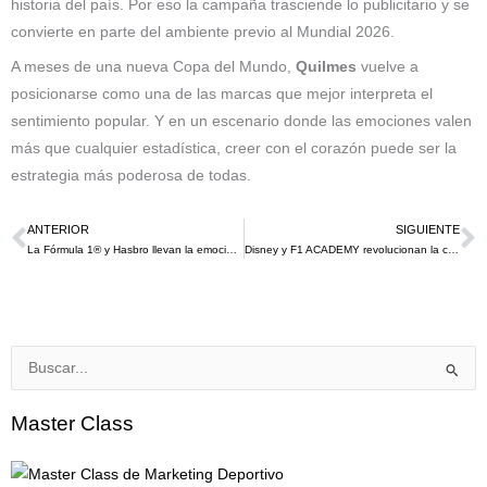
historia del país. Por eso la campaña trasciende lo publicitario y se
convierte en parte del ambiente previo al Mundial 2026.
A meses de una nueva Copa del Mundo,
Quilmes
vuelve a
posicionarse como una de las marcas que mejor interpreta el
sentimiento popular. Y en un escenario donde las emociones valen
más que cualquier estadística, creer con el corazón puede ser la
estrategia más poderosa de todas.
ANTERIOR
SIGUIENTE
Ant
S
La Fórmula 1® y Hasbro llevan la emoción de las pistas al mundo de Monopoly
Disney y F1 ACADEMY revolucionan la conexión entre el automovilismo y las nuevas audiencias
Buscar
por:
Master Class