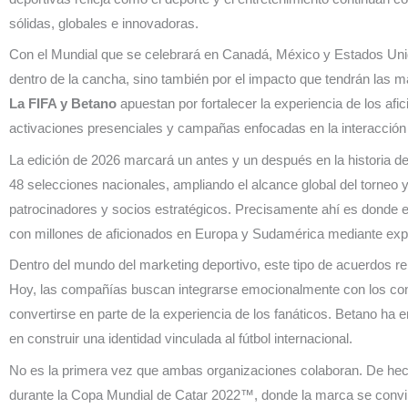
sólidas, globales e innovadoras.
Con el Mundial que se celebrará en Canadá, México y Estados Unido
dentro de la cancha, sino también por el impacto que tendrán las 
La FIFA y Betano
apuestan por fortalecer la experiencia de los afi
activaciones presenciales y campañas enfocadas en la interacción
La edición de 2026 marcará un antes y un después en la historia d
48 selecciones nacionales, ampliando el alcance global del torne
patrocinadores y socios estratégicos. Precisamente ahí es donde en
con millones de aficionados en Europa y Sudamérica mediante exp
Dentro del mundo del marketing deportivo, este tipo de acuerdos
Hoy, las compañías buscan integrarse emocionalmente con los con
convertirse en parte de la experiencia de los fanáticos. Betano ha
en construir una identidad vinculada al fútbol internacional.
No es la primera vez que ambas organizaciones colaboran. De he
durante la Copa Mundial de Catar 2022™, donde la marca se convi