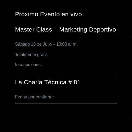
Próximo Evento en vivo
Master Class – Marketing Deportivo
Sábado 18 de Julio – 10:00 a. m.
Totalmente gratis
Inscripciones:
CLICK AQUÍ
La Charla Técnica # 81
Fecha por confirmar