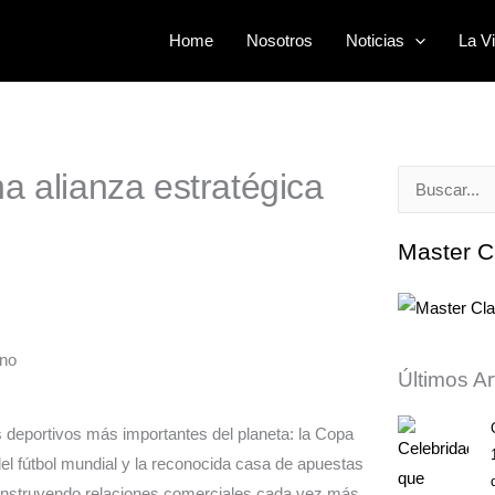
Home
Nosotros
Noticias
La Vi
a alianza estratégica
Buscar
por:
Master C
Últimos Ar
 deportivos más importantes del planeta: la Copa
l fútbol mundial y la reconocida casa de apuestas
 construyendo relaciones comerciales cada vez más