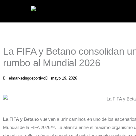
Ir
al
contenido
La FIFA y Betano consolidan un
rumbo al Mundial 2026
elmarketingdeportivo
mayo 19, 2026
La FIFA y Betano
vuelven a unir caminos en uno de los escenarios
Mundial de la FIFA 2026™. La alianza entre el máximo organismo de
deportivas refleja cómo el deporte y el entretenimiento continúan