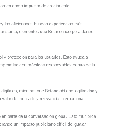
 torneo como impulsor de crecimiento.
Hoy los aficionados buscan experiencias más
n constante, elementos que Betano incorpora dentro
l y protección para los usuarios. Esto ayuda a
mpromiso con prácticas responsables dentro de la
igitales, mientras que Betano obtiene legitimidad y
 valor de mercado y relevancia internacional.
en parte de la conversación global. Esto multiplica
ando un impacto publicitario difícil de igualar.