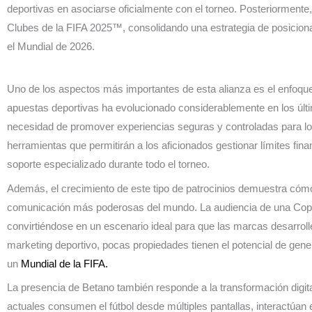
deportivas en asociarse oficialmente con el torneo. Posteriormente,
Clubes de la FIFA 2025™, consolidando una estrategia de posicion
el Mundial de 2026.
Uno de los aspectos más importantes de esta alianza es el enfoque 
apuestas deportivas ha evolucionado considerablemente en los últ
necesidad de promover experiencias seguras y controladas para lo
herramientas que permitirán a los aficionados gestionar límites fin
soporte especializado durante todo el torneo.
Además, el crecimiento de este tipo de patrocinios demuestra cómo 
comunicación más poderosas del mundo. La audiencia de una Copa M
convirtiéndose en un escenario ideal para que las marcas desarrol
marketing deportivo, pocas propiedades tienen el potencial de gen
un
Mundial de la FIFA.
La presencia de Betano también responde a la transformación digita
actuales consumen el fútbol desde múltiples pantallas, interactúan