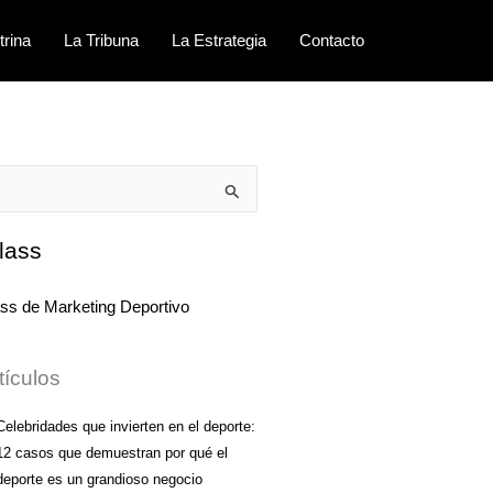
trina
La Tribuna
La Estrategia
Contacto
lass
tículos
Celebridades que invierten en el deporte:
12 casos que demuestran por qué el
deporte es un grandioso negocio