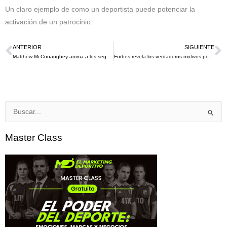
Un claro ejemplo de como un deportista puede potenciar la
activación de un patrocinio.
ANTERIOR
SIGUIENTE
Ant
S
Matthew McConaughey anima a los seguidores del Austin FC en su primer partido en casa
Forbes revela los verdaderos motivos por los que Coca – Cola perdió miles de millones, y no fue precisamente el gesto de CR7
Buscar
por:
Master Class