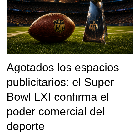
Super
Bowl
LXI
confirma
el
poder
comercial
del
Agotados los espacios
deporte
publicitarios: el Super
Bowl LXI confirma el
poder comercial del
deporte