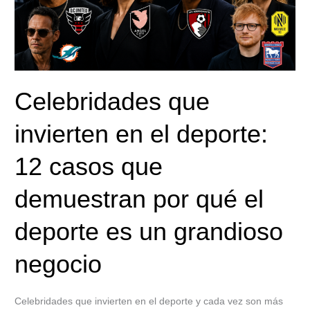
que
demuestran
por
qué
el
Celebridades que
deporte
es
invierten en el deporte:
un
grandioso
12 casos que
negocio
demuestran por qué el
deporte es un grandioso
negocio
Celebridades que invierten en el deporte y cada vez son más