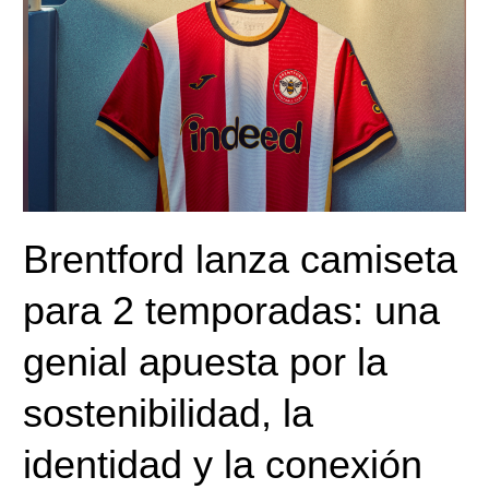
lanza
camiseta
para
2
temporadas:
una
genial
apuesta
por
Brentford lanza camiseta
la
sostenibilidad,
para 2 temporadas: una
la
identidad
genial apuesta por la
y
la
sostenibilidad, la
conexión
con
identidad y la conexión
su