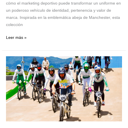
cómo el marketing deportivo puede transformar un uniforme en
un poderoso vehículo de identidad, pertenencia y valor de
marca. Inspirada en la emblemática abeja de Manchester, esta
colección
Leer más »
La
renovación
de
la
pista
de
BMX
Mariana
Pajón
impulsa