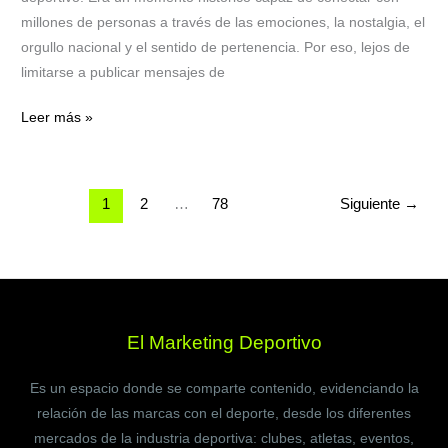
millones de personas a través de las emociones, la nostalgia, el
orgullo nacional y el sentido de pertenencia. Por eso, lejos de
limitarse a publicar mensajes de
Leer más »
1
2
…
78
Siguiente
→
El Marketing Deportivo
Es un espacio donde se comparte contenido, evidenciando la
relación de las marcas con el deporte, desde los diferentes
mercados de la industria deportiva: clubes, atletas, eventos,