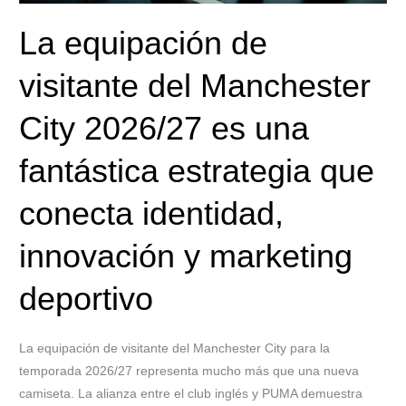
una
La equipación de
fantástica
estrategia
visitante del Manchester
que
conecta
City 2026/27 es una
identidad,
innovación
fantástica estrategia que
y
marketing
conecta identidad,
deportivo
innovación y marketing
deportivo
La equipación de visitante del Manchester City para la
temporada 2026/27 representa mucho más que una nueva
camiseta. La alianza entre el club inglés y PUMA demuestra