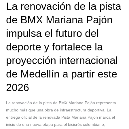
La renovación de la pista
el
futuro
de BMX Mariana Pajón
del
deporte
impulsa el futuro del
y
fortalece
deporte y fortalece la
la
proyección
proyección internacional
internacional
de
de Medellín a partir este
Medellín
a
2026
partir
este
La renovación de la pista de BMX Mariana Pajón representa
2026
mucho más que una obra de infraestructura deportiva. La
entrega oficial de la renovada Pista Mariana Pajón marca el
inicio de una nueva etapa para el bicicrós colombiano,