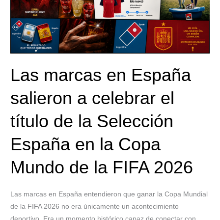
salieron
a
celebrar
el
título
de
Las marcas en España
la
Selección
salieron a celebrar el
España
en
título de la Selección
la
Copa
España en la Copa
Mundo
Mundo de la FIFA 2026
de
la
FIFA
Las marcas en España entendieron que ganar la Copa Mundial
2026
de la FIFA 2026 no era únicamente un acontecimiento
deportivo. Era un momento histórico capaz de conectar con