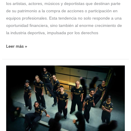
los artistas, actores, músicos y deportistas que destinan parte
de su patrimonio a la compra de acciones o participación en
equipos profesionales. Esta tendencia no solo responde a una
oportunidad financiera, sino también al enorme crecimiento de
la industria deportiva, impulsada por los derechos
Leer más »
La
equipación
de
visitante
del
Manchester
City
2026/27
es