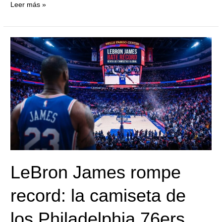
Leer más »
LeBron
James
rompe
record:
la
camiseta
de
los
Philadelphia
76ers
LeBron James rompe
desata
un
record: la camiseta de
fenómeno
histórico
los Philadelphia 76ers
de