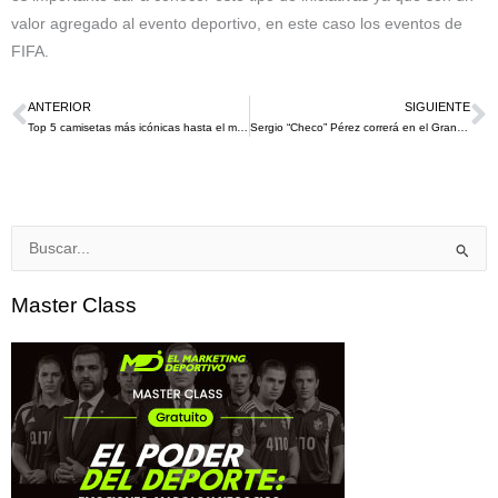
valor agregado al evento deportivo, en este caso los eventos de
FIFA.
ANTERIOR
SIGUIENTE
Ant
S
Top 5 camisetas más icónicas hasta el mundial Qatar 2022
Sergio “Checo” Pérez correrá en el Gran Premio de Brasil 2022 con un casco inspirado en la película de Marvel “Black Panter: Wakanda Forever”￼
Buscar
por:
Master Class