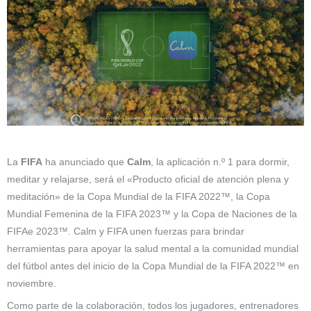
La
FIFA
ha anunciado que
Calm
, la aplicación n.º 1 para dormir,
meditar y relajarse, será el «Producto oficial de atención plena y
meditación» de la Copa Mundial de la FIFA 2022™, la Copa
Mundial Femenina de la FIFA 2023™ y la Copa de Naciones de la
FIFAe 2023™. Calm y FIFA unen fuerzas para brindar
herramientas para apoyar la salud mental a la comunidad mundial
del fútbol antes del inicio de la Copa Mundial de la FIFA 2022™ en
noviembre.
Como parte de la colaboración, todos los jugadores, entrenadores