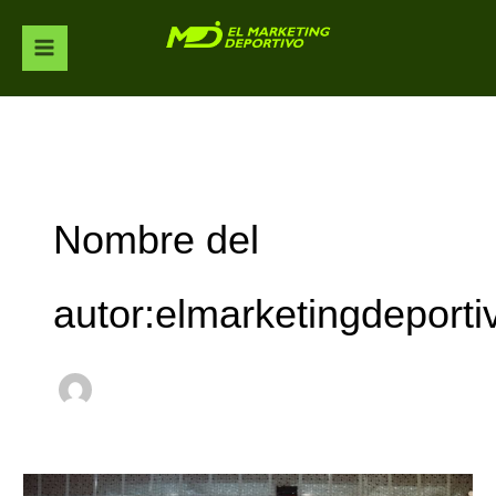
Ir
al
contenido
Nombre del
autor:elmarketingdeporti
El