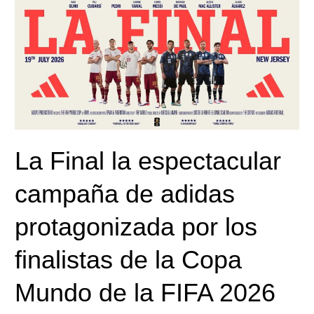
La
Final
la
espectacular
campaña
de
adidas
protagonizada
por
La Final la espectacular
los
finalistas
campaña de adidas
de
la
protagonizada por los
Copa
finalistas de la Copa
Mundo
de
Mundo de la FIFA 2026
la
FIFA