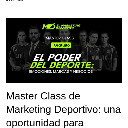
Master
Class
de
Marketing
Deportivo:
una
oportunidad
para
transformar
pasión
Master Class de
en
estrategia
Marketing Deportivo: una
en
el
oportunidad para
2026