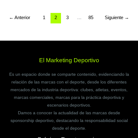
←
Anterior
1
2
3
…
85
Siguiente
→
El Marketing Deportivo
Es un espacio donde se comparte contenido, evidenciando la
relación de las marcas con el deporte, desde los diferentes
mercados de la industria deportiva: clubes, atletas, eventos,
marcas comerciales, marcas para la práctica deportiva y
escenarios deportivos.
Damos a conocer la actualidad de las marcas desde
sponsorship deportivo, destacando la responsabilidad social
desde el deporte.