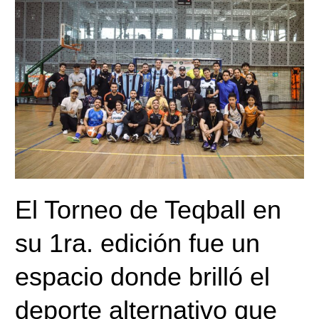
Torneo
de
Teqball
en
su
1ra.
edición
fue
un
espacio
donde
El Torneo de Teqball en
brilló
el
su 1ra. edición fue un
deporte
alternativo
espacio donde brilló el
que
reunió
deporte alternativo que
talento,