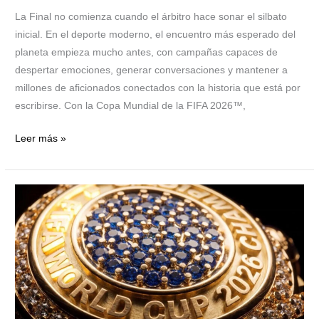
2026
La Final no comienza cuando el árbitro hace sonar el silbato
inicial. En el deporte moderno, el encuentro más esperado del
planeta empieza mucho antes, con campañas capaces de
despertar emociones, generar conversaciones y mantener a
millones de aficionados conectados con la historia que está por
escribirse. Con la Copa Mundial de la FIFA 2026™,
Leer más »
Los
primeros
anillos:
la
FIFA
incorpora
una
poderosa