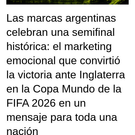
la
Las marcas argentinas
victoria
ante
celebran una semifinal
Inglaterra
en
histórica: el marketing
la
Copa
emocional que convirtió
Mundo
de
la victoria ante Inglaterra
la
FIFA
en la Copa Mundo de la
2026
en
FIFA 2026 en un
un
mensaje
mensaje para toda una
para
nación
toda
una