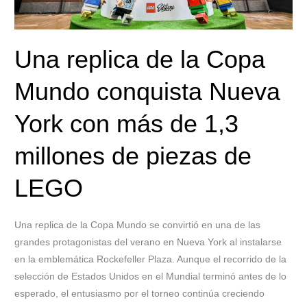
Nueva
York
con
Una replica de la Copa
más
de
Mundo conquista Nueva
1,3
millones
York con más de 1,3
de
piezas
millones de piezas de
de
LEGO
LEGO
Una replica de la Copa Mundo se convirtió en una de las
grandes protagonistas del verano en Nueva York al instalarse
en la emblemática Rockefeller Plaza. Aunque el recorrido de la
selección de Estados Unidos en el Mundial terminó antes de lo
esperado, el entusiasmo por el torneo continúa creciendo