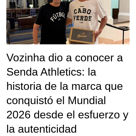
conocer
a
Senda
Athletics:
la
historia
de
Vozinha dio a conocer a
la
marca
Senda Athletics: la
que
conquistó
historia de la marca que
el
Mundial
conquistó el Mundial
2026
desde
2026 desde el esfuerzo y
el
esfuerzo
la autenticidad
y