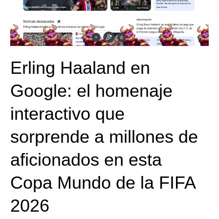
interactivo
que
sorprende
a
millones
Erling Haaland en
de
aficionados
Google: el homenaje
en
esta
interactivo que
Copa
Mundo
sorprende a millones de
de
la
aficionados en esta
FIFA
2026
Copa Mundo de la FIFA
2026