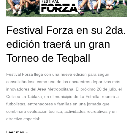
un
gran
Torneo
Festival Forza en su 2da.
de
Teqball
edición traerá un gran
Torneo de Teqball
Festival Forza llega con una nueva edición para seguir
consolidándose como uno de los encuentros deportivos más
innovadores del Área Metropolitana. El próximo 20 de julio, el
Coliseo La Tablaza, en el municipio de La Estrella, reunirá a
futbolistas, entrenadores y familias en una jornada que
combinará evaluación técnica, actividades recreativas y un
atractivo especial:
Leer más »