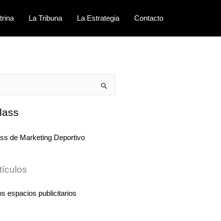
trina
La Tribuna
La Estrategia
Contacto
lass
tículos