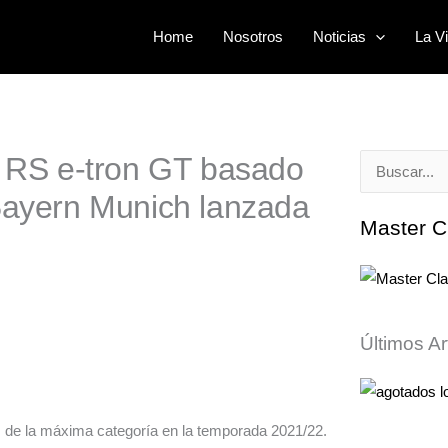
Home
Nosotros
Noticias
La Vi
i RS e-tron GT basado
Buscar
 Bayern Munich lanzada
por:
Master C
Últimos Ar
s de la máxima categoría en la temporada 2021/22.