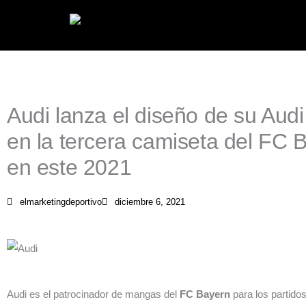
Ir
al
contenido
Audi lanza el diseño de su Aud
en la tercera camiseta del FC
en este 2021
elmarketingdeportivo
diciembre 6, 2021
Audi es el patrocinador de mangas del
FC Bayern
para los partido