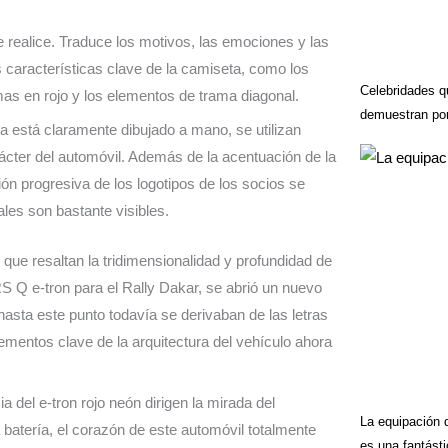
realice. Traduce los motivos, las emociones y las
s características clave de la camiseta, como los
Celebridades q
mas en rojo y los elementos de trama diagonal.
demuestran por
eta está claramente dibujado a mano, se utilizan
rácter del automóvil. Además de la acentuación de la
ción progresiva de los logotipos de los socios se
ales son bastante visibles.
re que resaltan la tridimensionalidad y profundidad de
 RS Q e-tron para el Rally Dakar, se abrió un nuevo
s hasta este punto todavía se derivaban de las letras
elementos clave de la arquitectura del vehículo ahora
a del e-tron rojo neón dirigen la mirada del
La equipación 
 batería, el corazón de este automóvil totalmente
es una fantásti