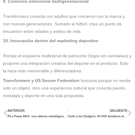
9. Conexión emocional multigeneracional
Transformers conecta con adultos que crecieron con la marca y
con nuevas generaciones. Sumado al fútbol, crea un punto de
encuentro entre edades y estilos de vida.
10. Innovación dentro del marketing deportivo
Rompe el esquema tradicional de patrocinio (logos en camisetas) y
propone una integración creativa del deporte en el producto. Esto
la hace más memorable y diferenciadora.
Transformers y US Soccer Federation
funciona porque no vende
solo un objeto, sino una experiencia cultural que conecta pasión,
nostalgia y deporte en una sola propuesta.
ANTERIOR
SIGUIENTE
Ant
S
FA y Pepsi MAX: una alianza estratégica que potencia la conexión con los aficionados en el fútbol inglés en este 2026
Yoshi y los Dodgers: 40.000 fanáticos recibieron una figura exclusiva que unió el universo de los viedeo juegos con el de el béisbol