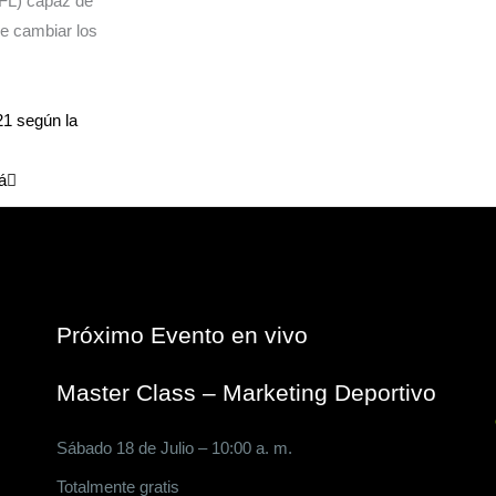
NFL) capaz de
de cambiar los
Siguiente
21 según la
á
Próximo Evento en vivo
Master Class – Marketing Deportivo
Sábado 18 de Julio – 10:00 a. m.
Totalmente gratis