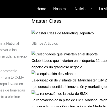
ad social donde
Buscar
Home
Nosotros
Noticias
La Vi
por:
Master Class
 la National
Últimos Artículos
tivar a los
r ayudar al medio
Celebridades que invierten en el deporte: 12 ca
deporte es un grandioso negocio
or promedio
 «Turn to Cold»
La equipación de visitante del Manchester City 2
 ropa lavada en
que conecta identidad, innovación y marketing d
ones de toneladas
te a eliminar
La renovación de la pista de BMX Mariana Pajón 
fortalece la proyección internacional de Medellín 