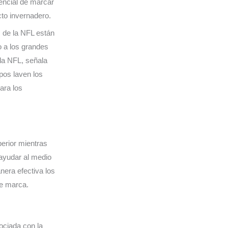
encial de marcar
cto invernadero.
 de la NFL están
o a los grandes
 la NFL, señala
pos laven los
ara los
perior mientras
 ayudar al medio
nera efectiva los
de marca.
ociada con la