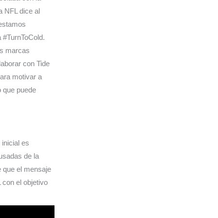
la NFL dice al
 estamos
a #TurnToCold.
des marcas
aborar con Tide
ara motivar a
o que puede
inicial es
 usadas de la
e que el mensaje
con el objetivo