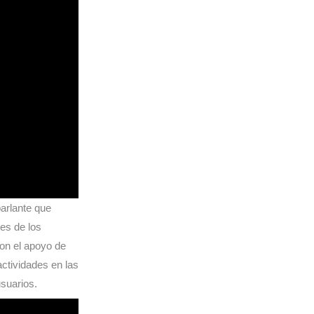
arlante que
es de los
on el apoyo de
ctividades en las
usuarios.