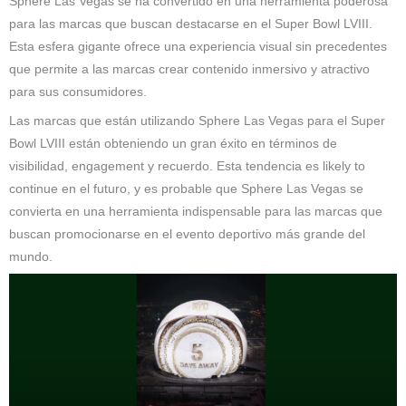
Sphere Las Vegas se ha convertido en una herramienta poderosa
para las marcas que buscan destacarse en el Super Bowl LVIII.
Esta esfera gigante ofrece una experiencia visual sin precedentes
que permite a las marcas crear contenido inmersivo y atractivo
para sus consumidores.
Las marcas que están utilizando Sphere Las Vegas para el Super
Bowl LVIII están obteniendo un gran éxito en términos de
visibilidad, engagement y recuerdo. Esta tendencia es likely to
continue en el futuro, y es probable que Sphere Las Vegas se
convierta en una herramienta indispensable para las marcas que
buscan promocionarse en el evento deportivo más grande del
mundo.