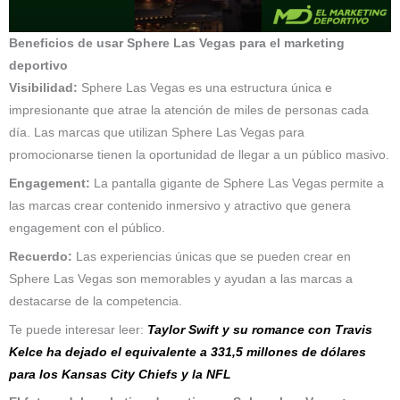
Beneficios de usar Sphere Las Vegas para el marketing
deportivo
Visibilidad:
Sphere Las Vegas es una estructura única e
impresionante que atrae la atención de miles de personas cada
día. Las marcas que utilizan Sphere Las Vegas para
promocionarse tienen la oportunidad de llegar a un público masivo.
Engagement:
La pantalla gigante de Sphere Las Vegas permite a
las marcas crear contenido inmersivo y atractivo que genera
engagement con el público.
Recuerdo:
Las experiencias únicas que se pueden crear en
Sphere Las Vegas son memorables y ayudan a las marcas a
destacarse de la competencia.
Te puede interesar leer:
Taylor Swift y su romance con Travis
Kelce ha dejado el equivalente a 331,5 millones de dólares
para los Kansas City Chiefs y la NFL