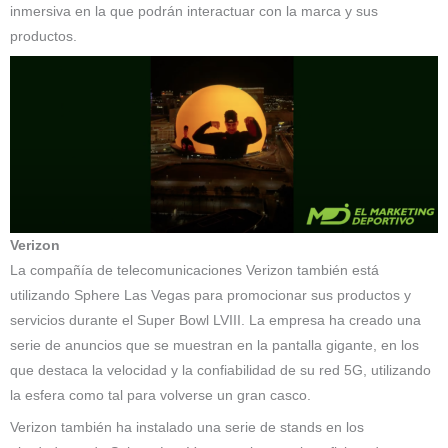
inmersiva en la que podrán interactuar con la marca y sus
productos.
Verizon
La compañía de telecomunicaciones Verizon también está
utilizando Sphere Las Vegas para promocionar sus productos y
servicios durante el Super Bowl LVIII. La empresa ha creado una
serie de anuncios que se muestran en la pantalla gigante, en los
que destaca la velocidad y la confiabilidad de su red 5G, utilizando
la esfera como tal para volverse un gran casco.
Verizon también ha instalado una serie de stands en los