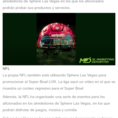
alrededores de Sphere Las Vegas en los que los aficionados
podrán probar sus productos y servicios.
NFL
La propia NFL también está utilizando Sphere Las Vegas para
promocionar el Super Bowl LVIII. La liga sacó un vídeo en el que se
muestra un conteo regresivo para el Super Bowl.
Además, la NFL ha organizado una serie de eventos para los
aficionados en los alrededores de Sphere Las Vegas, en los que
podrán disfrutar de juegos, música y comida.