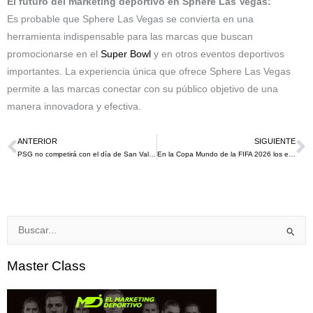
El futuro del marketing deportivo en Sphere Las Vegas:
Es probable que Sphere Las Vegas se convierta en una
herramienta indispensable para las marcas que buscan
promocionarse en el
Super Bowl
y en otros eventos deportivos
importantes. La experiencia única que ofrece Sphere Las Vegas
permite a las marcas conectar con su público objetivo de una
manera innovadora y efectiva.
ANTERIOR
SIGUIENTE
Ant
S
PSG no competirá con el día de San Valentín con los octavos de final de la UCL 2023-24 gracias a su sponsor ALL-Accor Live Limitless
En la Copa Mundo de la FIFA 2026 los estadios que tienen patrocinio en su nombre se deberán referir a ellos de forma genérica
Buscar
por:
Master Class