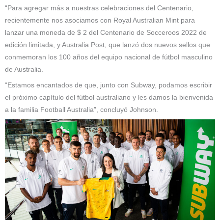
“Para agregar más a nuestras celebraciones del Centenario,
recientemente nos asociamos con Royal Australian Mint para
lanzar una moneda de $ 2 del Centenario de Socceroos 2022 de
edición limitada, y Australia Post, que lanzó dos nuevos sellos que
conmemoran los 100 años del equipo nacional de fútbol masculino
de Australia.
“Estamos encantados de que, junto con Subway, podamos escribir
el próximo capítulo del fútbol australiano y les damos la bienvenida
a la familia Football Australia”, concluyó Johnson.