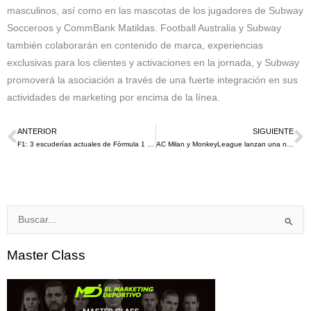
masculinos, así como en las mascotas de los jugadores de Subway
Socceroos y CommBank Matildas. Football Australia y Subway
también colaborarán en contenido de marca, experiencias
exclusivas para los clientes y activaciones en la jornada, y Subway
promoverá la asociación a través de una fuerte integración en sus
actividades de marketing por encima de la línea.
ANTERIOR
SIGUIENTE
Ant
S
F1: 3 escuderías actuales de Fórmula 1 y su evolución hasta 2021
AC Milan y MonkeyLeague lanzan una nueva asociación para este 2022
Buscar
por:
Master Class