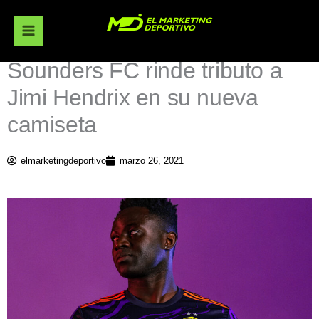
Ir
al
contenido
Sounders FC rinde tributo a
Jimi Hendrix en su nueva
camiseta
elmarketingdeportivo
marzo 26, 2021