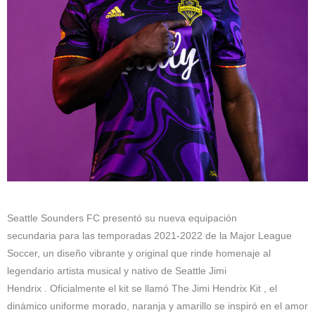
Seattle Sounders FC presentó su nueva equipación
secundaria para las temporadas 2021-2022 de la Major League
Soccer, un diseño vibrante y original que rinde homenaje al
legendario artista musical y nativo de Seattle Jimi
Hendrix . Oficialmente el kit se llamó The Jimi Hendrix Kit , el
dinámico uniforme morado, naranja y amarillo se inspiró en el amor