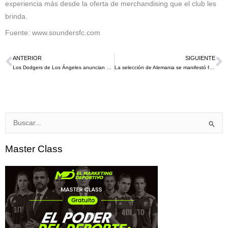
experiencia más desde la oferta de merchandising que el club les
brinda.
Fuente: www.soundersfc.com
ANTERIOR
SIGUIENTE
Ant
S
Los Dodgers de Los Ángeles anuncian asociación con Dunkin Brands como Donut and Coffee oficial
La selección de Alemania se manifestó frente a los derechos la FIFA anunció que no los sancionará
Buscar
por:
Master Class