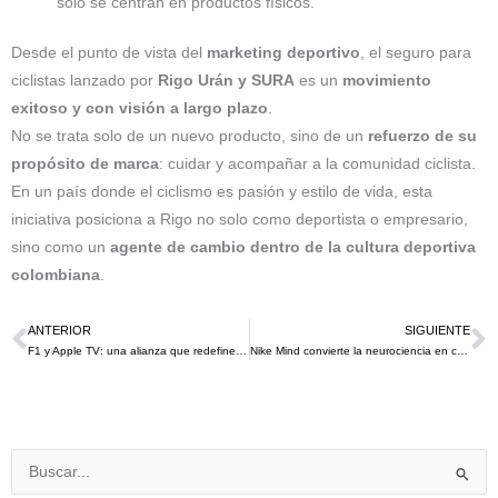
solo se centran en productos físicos.
Desde el punto de vista del
marketing deportivo
, el seguro para
ciclistas lanzado por
Rigo Urán y SURA
es un
movimiento
exitoso y con visión a largo plazo
.
No se trata solo de un nuevo producto, sino de un
refuerzo de su
propósito de marca
: cuidar y acompañar a la comunidad ciclista.
En un país donde el ciclismo es pasión y estilo de vida, esta
iniciativa posiciona a Rigo no solo como deportista o empresario,
sino como un
agente de cambio dentro de la cultura deportiva
colombiana
.
ANTERIOR
SIGUIENTE
Ant
S
F1 y Apple TV: una alianza que redefine el futuro de la Fórmula 1 en Estados Unidos
Nike Mind convierte la neurociencia en calzado 2025
Buscar