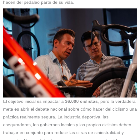
hacen del pedaleo parte de su vida.
El objetivo inicial es impactar a
36.000 ciclistas
, pero la verdadera
meta es abrir el debate nacional sobre cómo hacer del ciclismo una
práctica realmente segura. La industria deportiva, las
aseguradoras, los gobiernos locales y los propios ciclistas deben
trabajar en conjunto para reducir las cifras de siniestralidad y