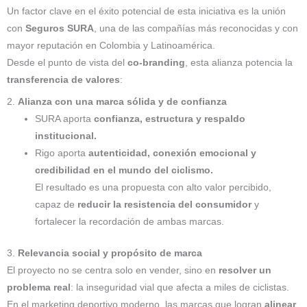
Un factor clave en el éxito potencial de esta iniciativa es la unión
con
Seguros SURA
, una de las compañías más reconocidas y con
mayor reputación en Colombia y Latinoamérica.
Desde el punto de vista del
co-branding
, esta alianza potencia la
transferencia de valores
:
2.
Alianza con una marca sólida y de confianza
SURA aporta
confianza, estructura y respaldo
institucional.
Rigo aporta
autenticidad, conexión emocional y
credibilidad en el mundo del ciclismo.
El resultado es una propuesta con alto valor percibido,
capaz de
reducir la resistencia del consumidor
y
fortalecer la recordación de ambas marcas.
3.
Relevancia social y propósito de marca
El proyecto no se centra solo en vender, sino en
resolver un
problema real
: la inseguridad vial que afecta a miles de ciclistas.
En el marketing deportivo moderno, las marcas que logran
alinear