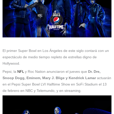
El primer Super Bowl en Los Ángeles de este siglo contará con un
espectáculo de medio tiempo repleto de estrellas digno de
Hollywood.
Pepsi, la
NFL
y Roc Nation anunciaron el jueves que
Dr. Dre,
Snoop Dogg, Eminem, Mary J. Blige y Kendrick Lamar
actuarán
en el Pepsi Super Bowl LVI Halftime Show en SoFi Stadium el 13
de febrero en NBC y Telemundo, y en streaming.