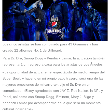
Los cinco artistas se han combinado para 43 Grammys y han
creado 22 álbumes No. 1 de Billboard.
Para Dr. Dre, Snoop Dogg y Kendrick Lamar, la actuación también
representará un regreso a casa para los artistas de Los Ángeles.
«La oportunidad de actuar en el espectáculo de medio tiempo del
Super Bowl, y hacerlo en mi propio patio trasero, será una de las
mayores emociones de mi carrera», dijo el
Dr. Dre
en un
comunicado. «Estoy agradecido con JAY-Z, Roc Nation, la NFL y
Pepsi, así como con Snoop Dogg, Eminem, Mary J. Blige y
Kendrick Lamar por acompañarme en lo que será un momento
cultural inolvidable».