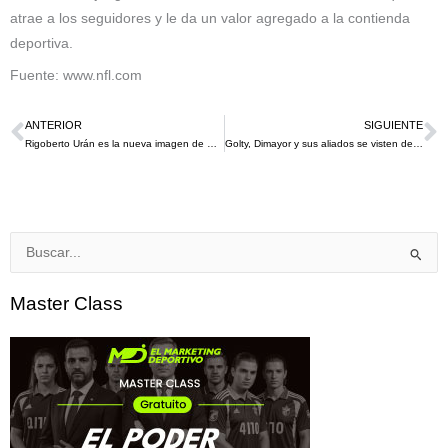
atrae a los seguidores y le da un valor agregado a la contienda
deportiva.
Fuente: www.nfl.com
ANTERIOR
SIGUIENTE
Ant
S
Rigoberto Urán es la nueva imagen de Viva Air
Golty, Dimayor y sus aliados se visten de rosa en el mes de octubre por la lucha contra el cáncer de seno
Buscar
por:
Master Class