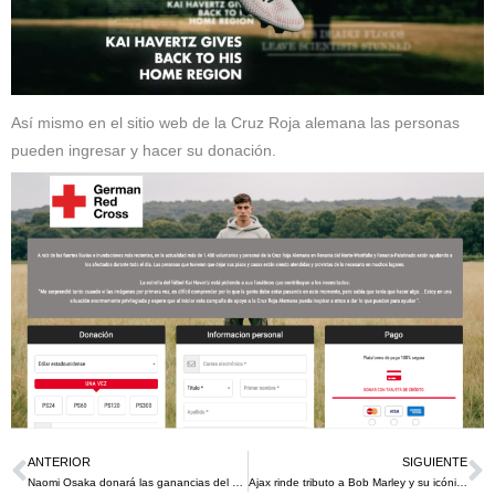
Así mismo en el sitio web de la Cruz Roja alemana las personas
pueden ingresar y hacer su donación.
ANTERIOR
SIGUIENTE
Ant
S
Naomi Osaka donará las ganancias del Western and Southern Open en Cincinnati a los esfuerzos de ayuda del terremoto de Haití
Ajax rinde tributo a Bob Marley y su icónica canción Three Little Birds con su tercera equipación