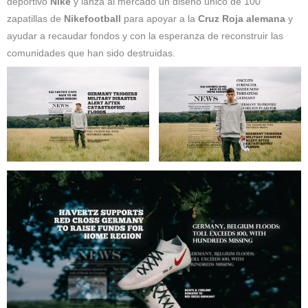
deportivo
Nike
y lanza al mercado un diseño único de 100
zapatillas de
Nikefootball
para apoyar a la
Cruz Roja alemana
y
ayudar a recaudar fondos y con la esperanza de reconstruir las
comunidades que han sido destruidas.