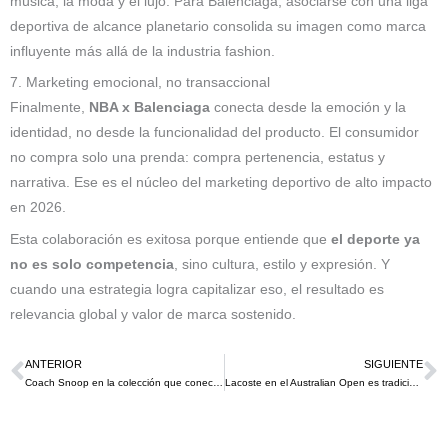
música, la moda y el lujo. Para Balenciaga, asociarse con una liga
deportiva de alcance planetario consolida su imagen como marca
influyente más allá de la industria fashion.
7. Marketing emocional, no transaccional
Finalmente,
NBA x Balenciaga
conecta desde la emoción y la
identidad, no desde la funcionalidad del producto. El consumidor
no compra solo una prenda: compra pertenencia, estatus y
narrativa. Ese es el núcleo del marketing deportivo de alto impacto
en 2026.
Esta colaboración es exitosa porque entiende que
el deporte ya
no es solo competencia
, sino cultura, estilo y expresión. Y
cuando una estrategia logra capitalizar eso, el resultado es
relevancia global y valor de marca sostenido.
ANTERIOR
SIGUIENTE
Ant
S
Coach Snoop en la colección que conecta moda, deporte y apoyo real al Team USA para los Juegos Olimpicos de invierno Milano Cortina 2026
Lacoste en el Australian Open es tradición, innovación y experiencia de marca en el primer Grand Slam del 2026