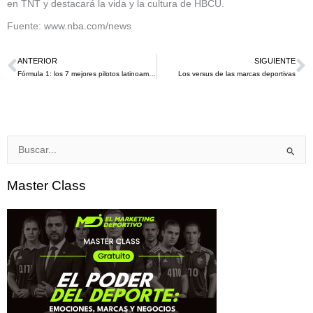
en TNT y destacará la vida y la cultura de HBCU.
Fuente: www.nba.com/news
ANTERIOR
SIGUIENTE
Ant
S
Fórmula 1: los 7 mejores pilotos latinoamericanos de la historia
Los versus de las marcas deportivas
Buscar
por:
Master Class