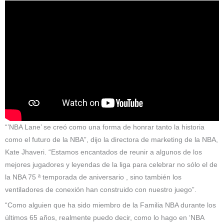
“’NBA Lane’ se creó como una forma de honrar tanto la historia
como el futuro de la NBA”, dijo la directora de marketing de la NBA,
Kate Jhaveri. “Estamos encantados de reunir a algunos de los
mejores jugadores y leyendas de la liga para celebrar no sólo el de
la NBA 75 ª temporada de aniversario , sino también los
ventiladores de conexión han construido con nuestro juego”.
“Como alguien que ha sido miembro de la Familia NBA durante los
últimos 65 años, realmente puedo decir, como lo hago en ‘NBA