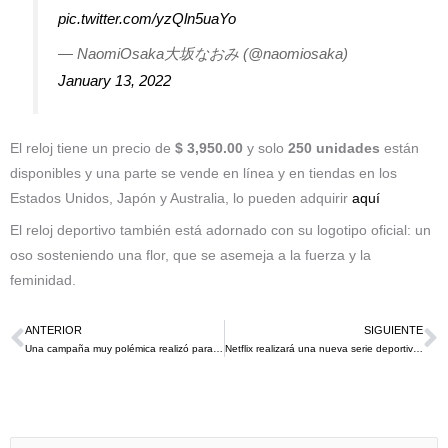
pic.twitter.com/yzQln5uaYo
— NaomiOsaka大坂なおみ (@naomiosaka)
January 13, 2022
El reloj tiene un precio de
$ 3,950.00
y solo
250 unidades
están
disponibles y una parte se vende en línea y en tiendas en los
Estados Unidos, Japón y Australia, lo pueden adquirir
aquí
El reloj deportivo también está adornado con su logotipo oficial: un
oso sosteniendo una flor, que se asemeja a la fuerza y ​​la
feminidad.
ANTERIOR
SIGUIENTE
Ant
S
Una campaña muy polémica realizó para abonados del Getafe temporada 2011-2012
Netflix realizará una nueva serie deportiva esta vez sobre las estrellas y torneos más importantes del tenis.