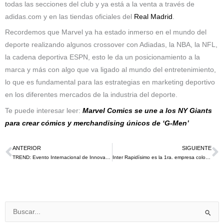
todas las secciones del club y ya está a la venta a través de
adidas.com y en las tiendas oficiales del
Real Madrid
.
Recordemos que Marvel ya ha estado inmerso en el mundo del
deporte realizando algunos crossover con Adiadas, la NBA, la NFL,
la cadena deportiva ESPN, esto le da un posicionamiento a la
marca y más con algo que va ligado al mundo del entretenimiento,
lo que es fundamental para las estrategias en marketing deportivo
en los diferentes mercados de la industria del deporte.
Te puede interesar leer:
Marvel Comics se une a los NY Giants
para crear cómics y merchandising únicos de ‘G-Men’
ANTERIOR
SIGUIENTE
Ant
S
TREND: Evento Internacional de Innovación en Marketing y Publicidad ￼
Inter Rapidísimo es la 1ra. empresa colombiana en ser Patrocinador Regional oficial de una Copa Mundial de la FIFA™.￼
Buscar