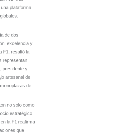
 una plataforma
globales.
cia de dos
ón, excelencia y
a F1, resaltó la
s representan
, presidente y
ajo artesanal de
os monoplazas de
tton no solo como
ocio estratégico
en la F1 reafirma
raciones que