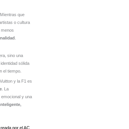
 Mientras que
tistas o cultura
io menos
inalidad
.
ra, sino una
 identidad sólida
n el tiempo.
 Vuitton y la F1 es
e
. La
g emocional y una
inteligente,
reada por el AC