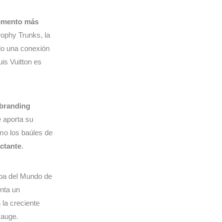
momento más
rophy Trunks, la
do una conexión
is Vuitton es
branding
e aporta su
mo los baúles de
actante
.
opa del Mundo de
enta un
 la creciente
 auge.