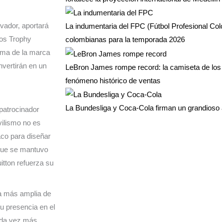
vador, aportará
La indumentaria del FPC (Fútbol Profesional Co
vos Trophy
colombianas para la temporada 2026
ama de la marca
nvertirán en un
LeBron James rompe record: la camiseta de los 
fenómeno histórico de ventas
La Bundesliga y Coca-Cola firman un grandioso 
patrocinador
vilismo no es
co para diseñar
 que se mantuvo
itton refuerza su
ia más amplia de
u presencia en el
cada vez más