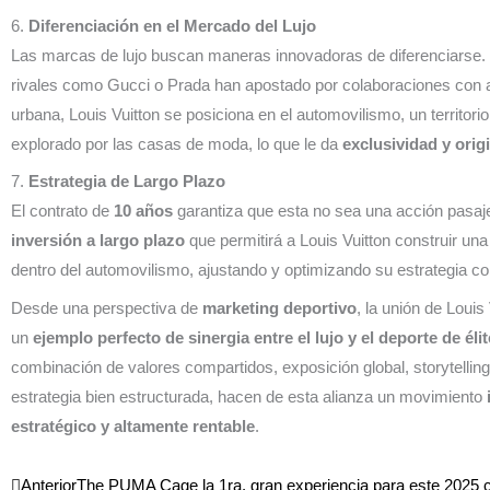
6.
Diferenciación en el Mercado del Lujo
Las marcas de lujo buscan maneras innovadoras de diferenciarse.
rivales como Gucci o Prada han apostado por colaboraciones con ar
urbana, Louis Vuitton se posiciona en el automovilismo, un territor
explorado por las casas de moda, lo que le da
exclusividad y orig
7.
Estrategia de Largo Plazo
El contrato de
10 años
garantiza que esta no sea una acción pasaje
inversión a largo plazo
que permitirá a Louis Vuitton construir una
dentro del automovilismo, ajustando y optimizando su estrategia co
Desde una perspectiva de
marketing deportivo
, la unión de Louis
un
ejemplo perfecto de sinergia entre el lujo y el deporte de élit
combinación de valores compartidos, exposición global, storytellin
estrategia bien estructurada, hacen de esta alianza un movimiento
estratégico y altamente rentable
.
Ant
Siguiente
Anterior
The PUMA Cage la 1ra. gran experiencia para este 2025 c