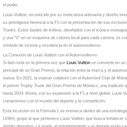
el podio.
Louis Vuitton, reconocido por su meticulosa artesanía y diseño inno
su prestigiosa herencia a la F1 con la presentación de sus exclusi
Trunks. Estos baúles de trofeos, diseñados con el icónico monogr
y una “V” en un esquema de colores local para cada carrera, se co
símbolo de victoria y excelencia en el automovilismo.
La Conexión de Louis Vuitton con el Automovilismo
Si bien esta es la primera vez que
Louis Vuitton
se convierte en un 
principal de un Gran Premio, la relación entre la marca y el automo
nueva. En 2021, la maison colaboró con el Automóvil Club de Móna
el primer Trophy Trunk del Gran Premio de Mónaco, una tradición
hasta 2024. Ahora, con su expansión a la F1 a nivel global, Louis Vu
compromiso con el mundo del deporte y la competición.
Esta incursión en la Fórmula 1 se enmarca dentro de una estrateg
LVMH, grupo al que pertenece Louis Vuitton, que busca fortalecer s
ámbito deportivo. La moda, el entretenimiento y el deporte están 