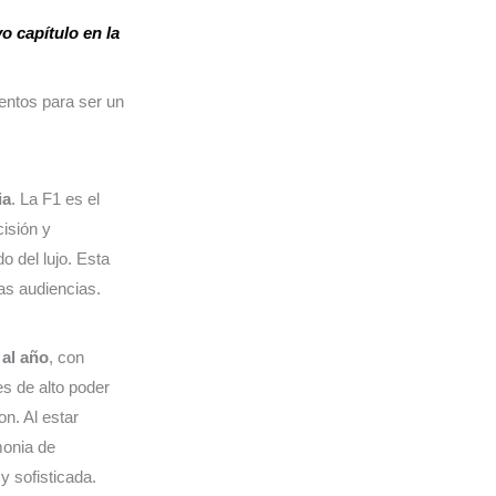
o capítulo en la
entos para ser un
ia
. La F1 es el
isión y
o del lujo. Esta
as audiencias.
al año
, con
es de alto poder
on. Al estar
monia de
y sofisticada.