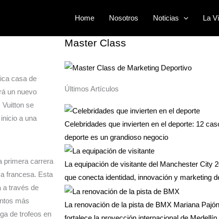
Buscar
Home
Nosotros
Noticias
La Vi
por:
Master Class
nica casa de
Últimos Artículos
rá un nuevo
s Vuitton se
inicio a una
Celebridades que invierten en el deporte: 12 ca
deporte es un grandioso negocio
a primera carrera
La equipación de visitante del Manchester City 2
a francesa. Esta
que conecta identidad, innovación y marketing d
a a través de
entos más
La renovación de la pista de BMX Mariana Pajón 
ga de trofeos en
fortalece la proyección internacional de Medellín 