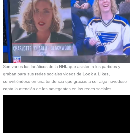
Son varios los fanáticos de la
NHL
que asisten a los partidos y
graban para sus redes sociales videos de
Look a Likes
,
convirtiéndose en una tendencia que gracias a ser algo novedoso
capta la atención de los navegantes en las redes sociales.