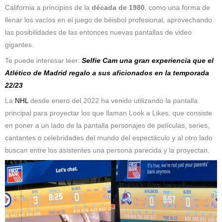
California a principios de la
década de 1980
, como una forma de
llenar los vacíos en el juego de béisbol profesional, aprovechando
las posibilidades de las entonces nuevas pantallas de video
gigantes.
Te puede interesar leer:
Selfie Cam una gran experiencia que el
Atlético de Madrid regalo a sus aficionados en la temporada
22/23
La
NHL
desde enero del 2022 ha venido utilizando la pantalla
principal para proyectar los que llaman Look a Likes, que consiste
en poner a un lado de la pantalla personajes de películas, series,
cantantes o celebridades del mundo del espectáculo y al otro lado
buscan entre los asistentes una persona parecida y la proyectan.