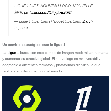
LIGUE 1 24/25. NOUVEAU LOGO. NOUVELLE
ÈRE.
pic.twitter.com/OFgq2HcFEC
— Ligue 1 Uber Eats (@Ligue1UberEats)
March
27, 2024
Un cambio estratégico para la ligue 1
La
Ligue 1
busca con este cambio de imagen modernizar su marca
y aumentar su atractivo global. El nuevo logo es más versátil y
adaptable a diferentes formatos y plataformas digitales, lo que
facilitará su difusión en todo el mundo.