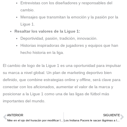
Entrevistas con los diseñadores y responsables del
cambio.
Mensajes que transmitan la emoción y la pasión por la
Ligue 1.
Resaltar los valores de la Ligue 1:
Deportividad, pasión, tradición, innovación.
Historias inspiradoras de jugadores y equipos que han
hecho historia en la liga.
El cambio de logo de la Ligue 1 es una oportunidad para impulsar
su marca a nivel global. Un plan de marketing deportivo bien
definido, que combine estrategias online y offline, será clave para
conectar con los aficionados, aumentar el valor de la marca y
posicionar a la Ligue 1 como una de las ligas de fútbol más
importantes del mundo.
ANTERIOR
SIGUIENTE
Ant
S
Nike en el ojo del huracán por modificar la bandera inglesa en la nueva camiseta de fútbol que lucirá en la Euro 2024
Los Indiana Pacers le sacan lágrimas a los fans de los Lakers las la derrotarlos 109 a 90