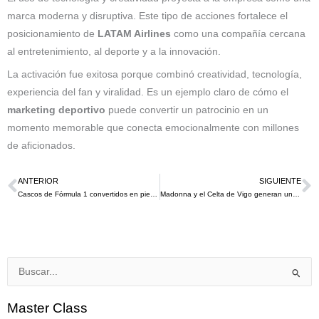
marca moderna y disruptiva. Este tipo de acciones fortalece el
posicionamiento de
LATAM Airlines
como una compañía cercana
al entretenimiento, al deporte y a la innovación.
La activación fue exitosa porque combinó creatividad, tecnología,
experiencia del fan y viralidad. Es un ejemplo claro de cómo el
marketing deportivo
puede convertir un patrocinio en un
momento memorable que conecta emocionalmente con millones
de aficionados.
ANTERIOR
SIGUIENTE
Ant
S
Cascos de Fórmula 1 convertidos en piezas de colección: LEGO, Ferrari y el poder del marketing deportivo
Madonna y el Celta de Vigo generan una gran expectativa por la camiseta usada por la estrella del pop en un concierto en Vigo en 1990
Buscar
por:
Master Class