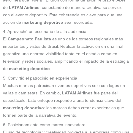
aerolínea que “vuela”. El dron con forma de avión reforzó el ADN
de
LATAM Airlines
, conectando de manera creativa su servicio
con el evento deportivo. Esta coherencia es clave para que una
acción de
marketing deportivo
sea recordada.
4. Aprovechó un escenario de alta audiencia
El
Campeonato Paulista
es uno de los torneos regionales más
importantes y vistos de Brasil. Realizar la activación en una final
garantiza una enorme visibilidad tanto en el estadio como en
televisión y redes sociales, amplificando el impacto de la estrategia
de
marketing deportivo
.
5. Convirtió el patrocinio en experiencia
Muchas marcas patrocinan eventos deportivos solo con logos en
vallas o camisetas. En cambio,
LATAM Airlines
fue parte del
espectáculo. Este enfoque responde a una tendencia clave del
marketing deportivo
: las marcas deben crear experiencias que
formen parte de la narrativa del evento.
6. Posicionamiento como marca innovadora
El uso de tecnología y creatividad proyecta a la empresa como una