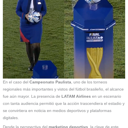
En el caso del
Campeonato Paulista
, uno de los torneos
regionales más importantes y vistos del fútbol brasileño, el alcance
fue aún mayor. La presencia de
LATAM Airlines
en un escenario
con tanta audiencia permitió que la acción trascendiera el estadio y
se convirtiera en noticia en medios deportivos y plataformas
digitales.
Desde la perspectiva del
marketing deportivo
, la clave de este