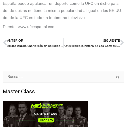
España puede apalancar un deporte como la UFC en dicho país
donde quizas no tiene la misma popularidad al igual en los EE.UU.
donde la UFC es todo un fenómeno televisivo.
Fuente: www.ufcespanol.com
ANTERIOR
SIGUIENTE
Ant
S
Adidas lanzará una versión sin patrocinadores de los terceros kits en la temporada 23-24
Kotex recrea la historia de Lea Campos la 1ra. mujer árbitro de fútbol
Buscar
por:
Master Class