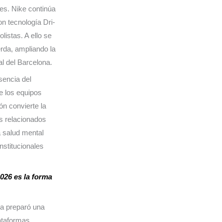
les. Nike continúa
on tecnología Dri-
listas. A ello se
rda, ampliando la
l del Barcelona.
sencia del
de los equipos
ón convierte la
os relacionados
la salud mental
nstitucionales
026 es la forma
na preparó una
lataformas