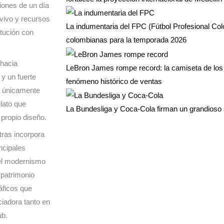
iones de un día
vivo y recursos
La indumentaria del FPC (Fútbol Profesional Co
itución con
colombianas para la temporada 2026
hacia
LeBron James rompe record: la camiseta de los 
y un fuerte
fenómeno histórico de ventas
n únicamente
elato que
La Bundesliga y Coca-Cola firman un grandioso 
propio diseño.
tras incorpora
incipales
 el modernismo
 patrimonio
áficos que
ciadora tanto en
ub.