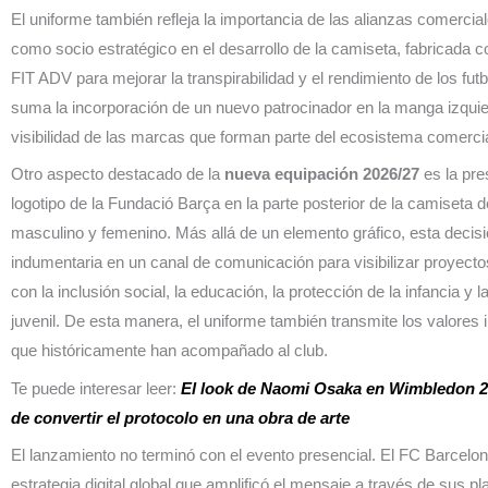
El uniforme también refleja la importancia de las alianzas comercia
como socio estratégico en el desarrollo de la camiseta, fabricada c
FIT ADV para mejorar la transpirabilidad y el rendimiento de los futbo
suma la incorporación de un nuevo patrocinador en la manga izquie
visibilidad de las marcas que forman parte del ecosistema comercia
Otro aspecto destacado de la
nueva equipación 2026/27
es la pre
logotipo de la Fundació Barça en la parte posterior de la camiseta 
masculino y femenino. Más allá de un elemento gráfico, esta decisi
indumentaria en un canal de comunicación para visibilizar proyect
con la inclusión social, la educación, la protección de la infancia y 
juvenil. De esta manera, el uniforme también transmite los valores i
que históricamente han acompañado al club.
Te puede interesar leer:
El look de Naomi Osaka en Wimbledon 2
de convertir el protocolo en una obra de arte
El lanzamiento no terminó con el evento presencial. El FC Barcelo
estrategia digital global que amplificó el mensaje a través de sus p