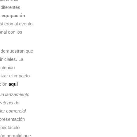
diferentes
 equipación
tieron al evento,
nal con los
s demuestran que
niciales. La
ontenido
izar el impacto
ación
aqui
un lanzamiento
rategia de
or comercial.
 presentación
spectáculo
ón permitió que