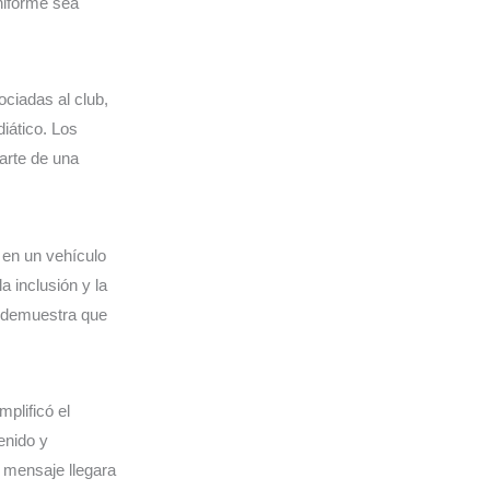
uniforme sea
ciadas al club,
diático. Los
arte de una
e en un vehículo
a inclusión y la
 y demuestra que
mplificó el
enido y
 mensaje llegara