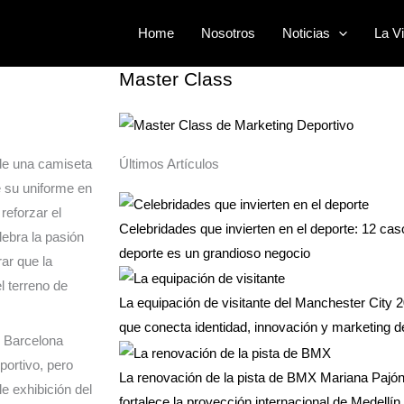
ue convierte la
Buscar
Home
Nosotros
Noticias
La Vi
por:
Master Class
de una camiseta
Últimos Artículos
e su uniforme en
reforzar el
Celebridades que invierten en el deporte: 12 ca
lebra la pasión
deporte es un grandioso negocio
ar que la
l terreno de
La equipación de visitante del Manchester City 2
que conecta identidad, innovación y marketing d
e Barcelona
ortivo, pero
La renovación de la pista de BMX Mariana Pajón 
e exhibición del
fortalece la proyección internacional de Medellín 