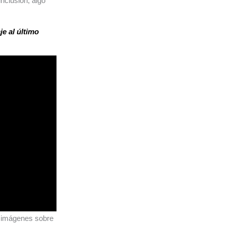
nclusión, algo
e al último
de imágenes sobre