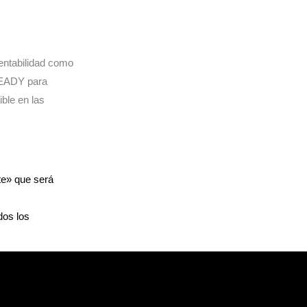
tentabilidad como
READY para
ble en las
te» que será
dos los