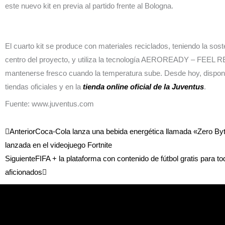
este nuevo kit en previa al partido frente al Bologna.
El cuarto kit se produce con materiales reciclados, teniendo la sos
centro del proyecto, y utiliza la tecnología AEROREADY – FEEL 
mantenerse fresco cuando la temperatura sube. Desde hoy, disponi
tiendas oficiales y en la
tienda online oficial de la Juventus
.
Fuente: www.juventus.com
Ant
Siguiente
Anterior
Coca-Cola lanza una bebida energética llamada «Zero By
lanzada en el videojuego Fortnite
Siguiente
FIFA + la plataforma con contenido de fútbol gratis para to
aficionados