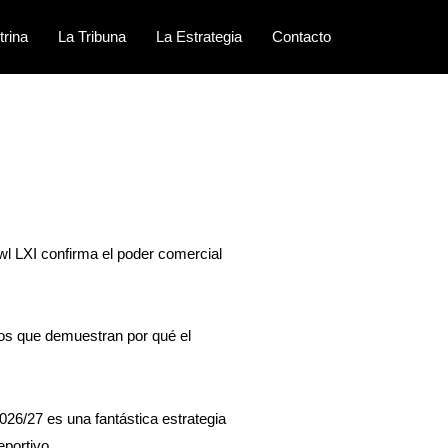
trina
La Tribuna
La Estrategia
Contacto
wl LXI confirma el poder comercial
sos que demuestran por qué el
026/27 es una fantástica estrategia
eportivo