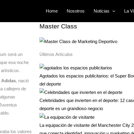
usión,
Buscar
Home
Nosotros
Noticias
La Vi
por:
Master Class
dium será un
Últimos Artículos
orque esa noche
artísticos.
Agotados los espacios publicitarios: el Super Bo
r
Adidas
, nació
del deporte
a callejero de
 algunas
Celebridades que invierten en el deporte: 12 ca
 Juventus
deporte es un grandioso negocio
ablo.
La equipación de visitante del Manchester City 2
uraba los valores
que conecta identidad, innovación y marketing d