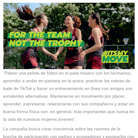
“Patear una pelota de fútbol en el patio trasero con los hermanos,
aprender a andar en patineta en la acera, practicar las rutinas de
baile de TikTok y hacer un entrenamiento en línea con amigos son
excelentes alternativas. Mantenerse en movimiento por placer,
aprender, expresarse, relacionarse con sus compañeros y estar en
buena forma física son, en general, más importantes que nunca en
la vida de nuestras mujeres jóvenes”.
La campaña busca crear conciencia sobre las razones de la
brecha de participación con padres y proveedores y equiparlos con