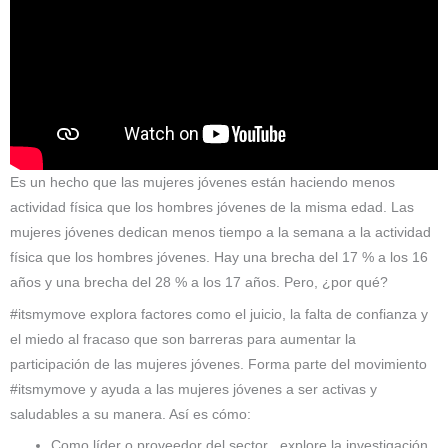
Es un hecho que las mujeres jóvenes están haciendo menos
actividad física que los hombres jóvenes de la misma edad. Las
mujeres jóvenes dedican menos tiempo a la semana a la actividad
física que los hombres jóvenes. Hay una brecha del 17 % a los 16
años y una brecha del 28 % a los 17 años. Pero, ¿por qué?
#itsmymove explora factores como el juicio, la falta de confianza y
el miedo al fracaso que son barreras para aumentar la
participación de las mujeres jóvenes. Forma parte del movimiento
#itsmymove y ayuda a las mujeres jóvenes a ser activas y
saludables a su manera. Así es cómo:
Como líder o proveedor del sector , explore la investigación