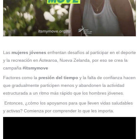
Las
mujeres jóvenes
enfrentan desafíos al participar en el deporte
y la recreación en Aotearoa, Nueva Zelanda, por eso se crea la
campaña
#itsmymove
Factores como la
presión del tiempo
y la falta de confianza hacen
que gradualmente participen menos y abandonen la actividad
estructurada a un ritmo más rápido que los hombres jóvenes.
Entonces, ¿cómo los apoyamos para que lleven vidas saludables
y activas? Comienza por comprender lo que les importa.