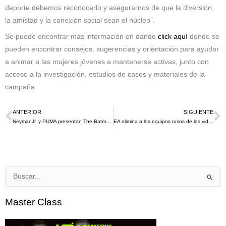
deporte debemos reconocerlo y asegurarnos de que la diversión,
la amistad y la conexión social sean el núcleo”.
Se puede encontrar más información en dando
click aquí
donde se
pueden encontrar consejos, sugerencias y orientación para ayudar
a animar a las mujeres jóvenes a mantenerse activas, junto con
acceso a la investigación, estudios de casos y materiales de la
campaña.
ANTERIOR
SIGUIENTE
Ant
S
Neymar Jr. y PUMA presentan The Batman FUTURE Z13￼
EA elimina a los equipos rusos de los videojuegos FIFA 22 y NHL 22
Buscar
por:
Master Class