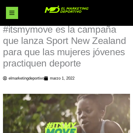
Ir
al
contenido
#itsmymove es la campaña
que lanza Sport New Zealand
para que las mujeres jóvenes
practiquen deporte
elmarketingdeportivo
marzo 1, 2022