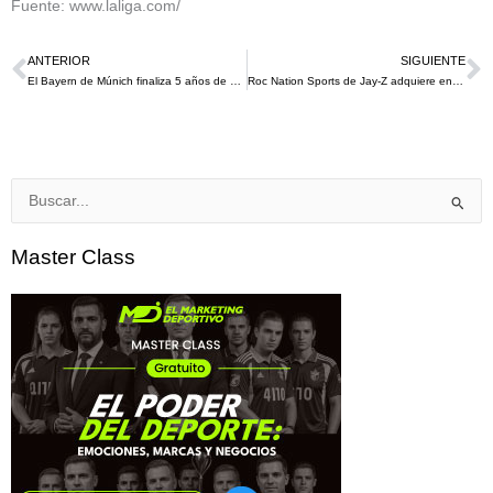
Fuente: www.laliga.com/
ANTERIOR
SIGUIENTE
Ant
S
El Bayern de Múnich finaliza 5 años de acuerdo con Qatar Airways después de la presión de los fanáticos￼
Roc Nation Sports de Jay-Z adquiere en este 2023 la agencia brasileña de fútbol TFM
Buscar
por:
Master Class