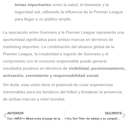
temas importantes
como la salud, el bienestar y la
seguridad vial, utilizando la influencia de la Premier League
para llegar a un público amplio.
La asociación entre Guinness y la Premier League representa una
oportunidad significativa para ambas marcas en términos de
marketing deportivo. La combinación del alcance global de la
Premier League, la creatividad e ingenio de Guinness y el
compromiso con el consumo responsable puede generar
resultados positivos en términos de
visibilidad, posicionamiento,
activación, crecimiento y responsabilidad social.
Sin duda, esta unión tiene el potencial de crear experiencias
memorables para los fanáticos del fútbol y fortalecer la presencia
de ambas marcas a nivel mundial.
ANTERIOR
SIGUIENTE
Ant
S
Con «MÁS+» Messi entra al juego de las bebidas hidratantes en este 2024
«You Got This» de adidas y su campaña OOH inspiradora para la Euro 2024