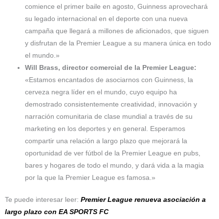
comience el primer baile en agosto, Guinness aprovechará
su legado internacional en el deporte con una nueva
campaña que llegará a millones de aficionados, que siguen
y disfrutan de la Premier League a su manera única en todo
el mundo.»
Will Brass, director comercial de la Premier League:
«Estamos encantados de asociarnos con Guinness, la
cerveza negra líder en el mundo, cuyo equipo ha
demostrado consistentemente creatividad, innovación y
narración comunitaria de clase mundial a través de su
marketing en los deportes y en general. Esperamos
compartir una relación a largo plazo que mejorará la
oportunidad de ver fútbol de la Premier League en pubs,
bares y hogares de todo el mundo, y dará vida a la magia
por la que la Premier League es famosa.»
Te puede interesar leer:
Premier League renueva asociación a
largo plazo con EA SPORTS FC