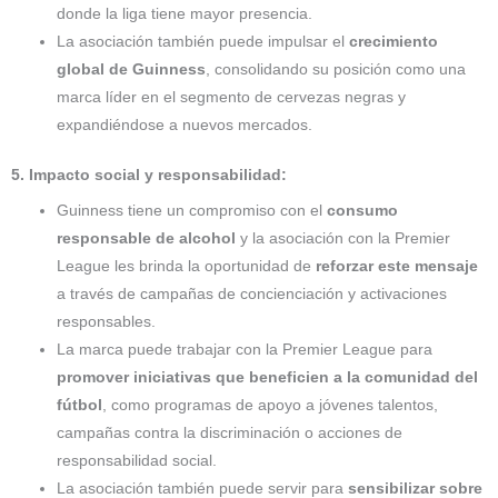
donde la liga tiene mayor presencia.
La asociación también puede impulsar el
crecimiento
global de Guinness
, consolidando su posición como una
marca líder en el segmento de cervezas negras y
expandiéndose a nuevos mercados.
5. Impacto social y responsabilidad:
Guinness tiene un compromiso con el
consumo
responsable de alcohol
y la asociación con la Premier
League les brinda la oportunidad de
reforzar este mensaje
a través de campañas de concienciación y activaciones
responsables.
La marca puede trabajar con la Premier League para
promover iniciativas que beneficien a la comunidad del
fútbol
, como programas de apoyo a jóvenes talentos,
campañas contra la discriminación o acciones de
responsabilidad social.
La asociación también puede servir para
sensibilizar sobre