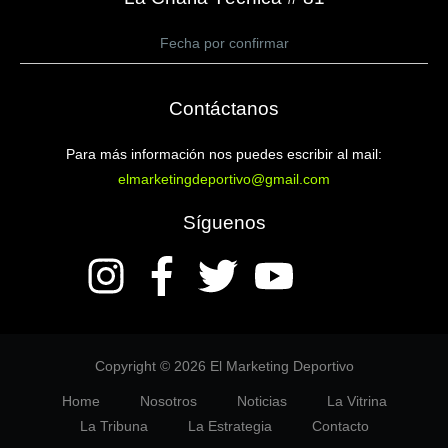
Fecha por confirmar
Contáctanos
Para más información nos puedes escribir al mail:
elmarketingdeportivo@gmail.com
Síguenos
Copyright © 2026 El Marketing Deportivo
Home
Nosotros
Noticias
La Vitrina
La Tribuna
La Estrategia
Contacto