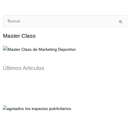
Buscar
por:
Master Class
Últimos Artículos