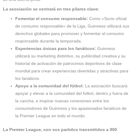
La asociación se centrará en tres pilares clave:
Fomentar el consumo responsable:
Como «Socio oficial
de consumo responsable» de la Liga, Guinness utilizará sus
derechos globales para promover y fomentar el consumo
responsable durante la temporada.
Experiencias únicas para los fanáticos:
Guinness
utilizará su marketing distintivo, su publicidad creativa y su
historial de activación de patrocinios deportivos de clase
mundial para crear experiencias divertidas y atractivas para
los fanáticos.
Apoyo a la comunidad del fútbol:
La asociación buscará
apoyar y elevar a la comunidad del fútbol, ​​dentro y fuera de
la cancha, e inspirar nuevas conexiones entre los
consumidores de Guinness y los apasionados fanáticos de
la Premier League en todo el mundo.
La Premier League, con sus partidos transmitidos a 900