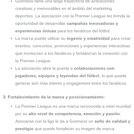
Guinness tiene una larga trayectoria de activaciones
creativas y memorables en el ámbito del marketing
deportivo. La asociación con la Premier League les brinda la
oportunidad de desarrollar
campañas innovadoras y
experiencias únicas
para los fanáticos del fútbol.
La marca puede utilizar su
ingenio y creatividad
para crear
eventos, concursos, promociones y experiencias interactivas
que involucren a los fanáticos y fortalezcan la conexión con
la Premier League.
La asociación abre la puerta a
colaboraciones con
jugadores, equipos y leyendas del fútbol
, lo que puede
generar aún más interés y engagement entre los fanáticos.
3. Fortalecimiento de la marca y posicionamiento:
La Premier League es una marca reconocida a nivel mundial
por su
alto nivel de competencia, emoción y pasión
.
Asociarse con la liga le da a Guinness un
sello de calidad y
prestigio
que puede fortalecer su imagen de marca.