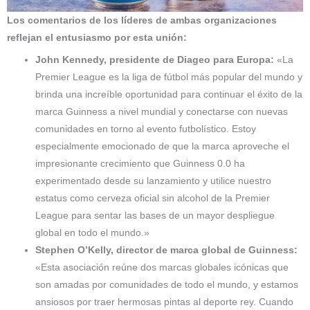
Los comentarios de los líderes de ambas organizaciones
reflejan el entusiasmo por esta unión:
John Kennedy, presidente de Diageo para Europa:
«La
Premier League es la liga de fútbol más popular del mundo y
brinda una increíble oportunidad para continuar el éxito de la
marca Guinness a nivel mundial y conectarse con nuevas
comunidades en torno al evento futbolístico. Estoy
especialmente emocionado de que la marca aproveche el
impresionante crecimiento que Guinness 0.0 ha
experimentado desde su lanzamiento y utilice nuestro
estatus como cerveza oficial sin alcohol de la Premier
League para sentar las bases de un mayor despliegue
global en todo el mundo.»
Stephen O’Kelly, director de marca global de Guinness:
«Esta asociación reúne dos marcas globales icónicas que
son amadas por comunidades de todo el mundo, y estamos
ansiosos por traer hermosas pintas al deporte rey. Cuando