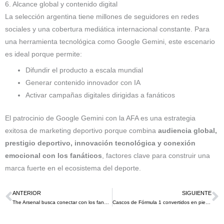
6. Alcance global y contenido digital
La selección argentina tiene millones de seguidores en redes
sociales y una cobertura mediática internacional constante. Para
una herramienta tecnológica como Google Gemini, este escenario
es ideal porque permite:
Difundir el producto a escala mundial
Generar contenido innovador con IA
Activar campañas digitales dirigidas a fanáticos
El patrocinio de Google Gemini con la AFA es una estrategia
exitosa de marketing deportivo porque combina
audiencia global,
prestigio deportivo, innovación tecnológica y conexión
emocional con los fanáticos
, factores clave para construir una
marca fuerte en el ecosistema del deporte.
ANTERIOR
SIGUIENTE
Ant
S
The Arsenal busca conectar con los fanáticos con su nueva plataforma de streaming a partir de este 2026
Cascos de Fórmula 1 convertidos en piezas de colección: LEGO, Ferrari y el poder del marketing deportivo