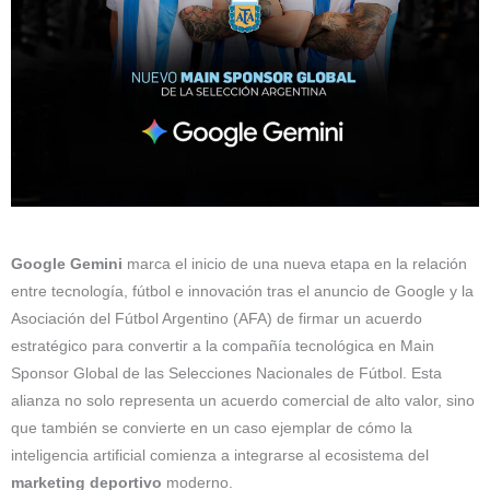
Google Gemini
marca el inicio de una nueva etapa en la relación
entre tecnología, fútbol e innovación tras el anuncio de Google y la
Asociación del Fútbol Argentino (AFA) de firmar un acuerdo
estratégico para convertir a la compañía tecnológica en Main
Sponsor Global de las Selecciones Nacionales de Fútbol. Esta
alianza no solo representa un acuerdo comercial de alto valor, sino
que también se convierte en un caso ejemplar de cómo la
inteligencia artificial comienza a integrarse al ecosistema del
marketing deportivo
moderno.