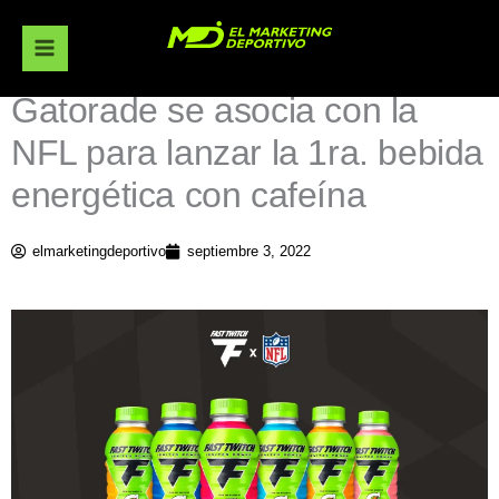
Ir
al
contenido
Gatorade se asocia con la
NFL para lanzar la 1ra. bebida
energética con cafeína
elmarketingdeportivo
septiembre 3, 2022