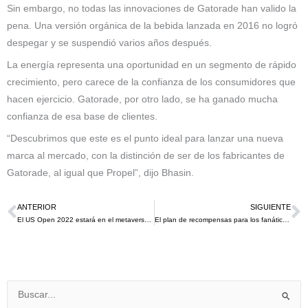
Sin embargo, no todas las innovaciones de Gatorade han valido la
pena. Una versión orgánica de la bebida lanzada en 2016 no logró
despegar y se suspendió varios años después.
La energía representa una oportunidad en un segmento de rápido
crecimiento, pero carece de la confianza de los consumidores que
hacen ejercicio. Gatorade, por otro lado, se ha ganado mucha
confianza de esa base de clientes.
“Descubrimos que este es el punto ideal para lanzar una nueva
marca al mercado, con la distinción de ser de los fabricantes de
Gatorade, al igual que Propel”, dijo Bhasin.
ANTERIOR
SIGUIENTE
Ant
S
El US Open 2022 estará en el metaverso gracias a su sponsor Grey Goose con Virtual US Open Lounge en Decentraland
El plan de recompensas para los fanáticos del Estac Troyes de la Ligue 1 sorprende con la instalación de un jacuzzi
Buscar