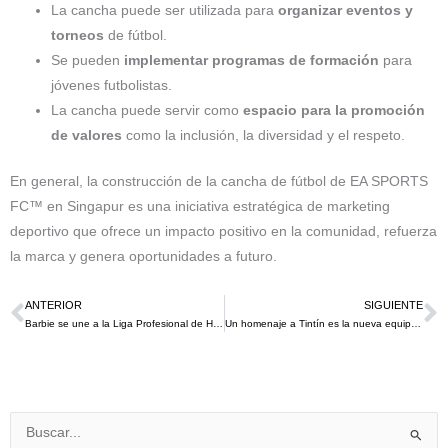
La cancha puede ser utilizada para
organizar eventos y
torneos
de fútbol.
Se pueden
implementar programas de formación
para
jóvenes futbolistas.
La cancha puede servir como
espacio para la promoción
de valores
como la inclusión, la diversidad y el respeto.
En general, la construcción de la cancha de fútbol de EA SPORTS
FC™ en Singapur es una iniciativa estratégica de marketing
deportivo que ofrece un impacto positivo en la comunidad, refuerza
la marca y genera oportunidades a futuro.
ANTERIOR
SIGUIENTE
Ant
S
Barbie se une a la Liga Profesional de Hockey Femenino (PWHL) para inspirar a la próxima generación de atletas en este 2024
Un homenaje a Tintín es la nueva equipación de la selección Belga rumbo a la Euro 2024
Buscar