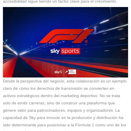
accesibilidad sigue siendo un factor clave para el crecimiento.
Desde la perspectiva del negocio, esta colaboración es un ejemplo
claro de cómo los derechos de transmisión se convierten en
activos estratégicos dentro del marketing deportivo. No se trata
solo de emitir carreras, sino de construir una plataforma que
genere valor para patrocinadores, equipos y organizadores. La
capacidad de Sky para innovar en la producción y distribución ha
sido determinante para posicionar a la Fórmula 1 como uno de los