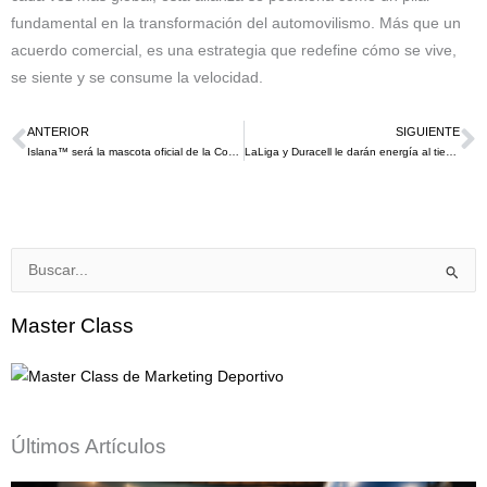
fundamental en la transformación del automovilismo. Más que un
acuerdo comercial, es una estrategia que redefine cómo se vive,
se siente y se consume la velocidad.
ANTERIOR
SIGUIENTE
Ant
S
Islana™ será la mascota oficial de la Copa Mundial Femenina Sub-20 de la FIFA 2026™ que conectará el alma del fútbol femenino con la emoción global
LaLiga y Duracell le darán energía al tiempo añadido en la temporada 2026/27
Buscar
por:
Master Class
Últimos Artículos